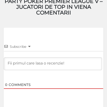
PARTY POKER PREMIER LEAGUE V –
JUCATORI DE TOP IN VIENA
COMENTARII
Subscribe
0
COMMENTS