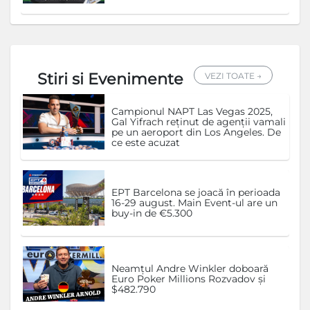
Stiri si Evenimente
VEZI TOATE →
Campionul NAPT Las Vegas 2025,
Gal Yifrach reținut de agenții vamali
pe un aeroport din Los Angeles. De
ce este acuzat
EPT Barcelona se joacă în perioada
16-29 august. Main Event-ul are un
buy-in de €5.300
Neamțul Andre Winkler doboară
Euro Poker Millions Rozvadov și
$482.790