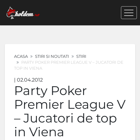
ACASA
STIRI SI NOUTATI
STIRI
PARTY POKER PREMIER LEAGUE V – JUCATORI DE
TOP IN VIENA
| 02.04.2012
Party Poker
Premier League V
– Jucatori de top
in Viena