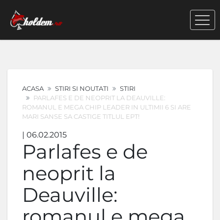
ACASA
STIRI SI NOUTATI
STIRI
PARLAFES E DE NEOPRIT LA DEAUVILLE:
ROMANUL E MEGA CHIP LEADER IN ULTIMII 6 SI ARE
MARI SANSE SA CASTIGE TITLUL EPT!
| 06.02.2015
Parlafes e de
neoprit la
Deauville:
romanul e mega