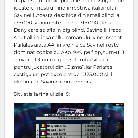
dupa fise, unul din poturile mari castigate de
jucatorul nostru fiind impotriva italianului
Savinelli. Acesta deschide din small blind la
135.000 si primeste raise la 315.000 de la
Dany care se afla in big blind. Savinelli ii face
4bet all-in, insa callul romanului vine instant.
Parlafes arata AA, in vreme ce Savinelli este
dominat copios cu AKo. 9K9 pe flop, turn-ul J
si river-ul 9 nu mai pot schimba situatia
pentru jucatorul din „Cizma”, iar Parlafes
castiga un pot excelent de 1.375.000 si il
elimina pe Savinelli din concurs.
Situatia la finalul zilei 5: