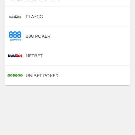
PLAYGG
D
888 POKER
D
NETBET
D
UNIBET POKER
D