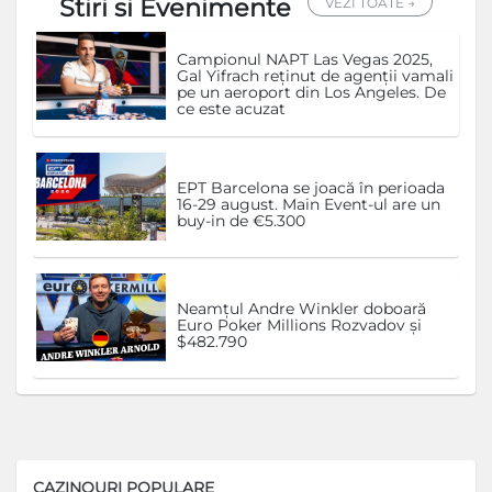
Stiri si Evenimente
VEZI TOATE →
Campionul NAPT Las Vegas 2025,
Gal Yifrach reținut de agenții vamali
pe un aeroport din Los Angeles. De
ce este acuzat
EPT Barcelona se joacă în perioada
16-29 august. Main Event-ul are un
buy-in de €5.300
Neamțul Andre Winkler doboară
Euro Poker Millions Rozvadov și
$482.790
CAZINOURI POPULARE