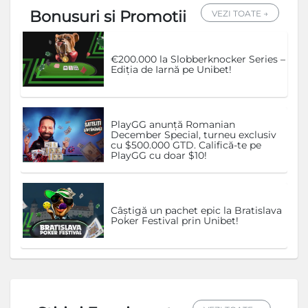
Bonusuri si Promotii
VEZI TOATE →
€200.000 la Slobberknocker Series –
Ediția de Iarnă pe Unibet!
PlayGG anunță Romanian
December Special, turneu exclusiv
cu $500.000 GTD. Califică-te pe
PlayGG cu doar $10!
Câștigă un pachet epic la Bratislava
Poker Festival prin Unibet!