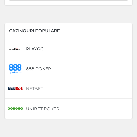
CAZINOURI POPULARE
PLAYGG
D
888 POKER
D
NETBET
D
UNIBET POKER
D