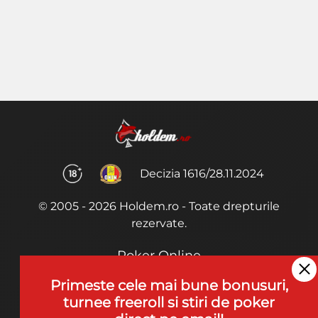
Decizia 1616/28.11.2024
© 2005 - 2026 Holdem.ro - Toate drepturile
rezervate.
Poker Online
Termeni si Conditii
Primeste cele mai bune bonusuri,
turnee freeroll si stiri de poker
Joaca Poker