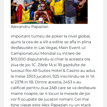
Alexandru Papazian
important turneu de poker la nivel global,
ajuns la cea de a 49-a editie se afla in plina
desfasurate in Las Vegas, Main Event-ul
Campionatului Mondial cu intrare de
$10,000 disputandu-si chiar la aceasta ora
ziua de joc 1C. Zilele 1A si 1B gazduite de
luxosul Rio All-Suites Hotel & Casino au adus
la mese 3303 jucatori, 925 inscriindu-se in 1A
si 2378 in 1B. Dintre acestia, 2453 s-au
calificat pentru ziua 2AB care se va desfasura
maine noapte, iar 4 locuri la mesele de joc
vor fi ocupate de jucatori romani. Cel mai
bine clasat este Alex Papazian cu un stack