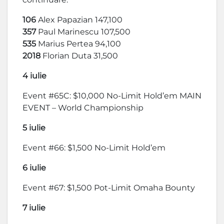
106
Alex Papazian 147,100
357
Paul Marinescu 107,500
535
Marius Pertea 94,100
2018
Florian Duta 31,500
4 iulie
Event #65C: $10,000 No-Limit Hold’em MAIN
EVENT – World Championship
5 iulie
Event #66: $1,500 No-Limit Hold’em
6 iulie
Event #67: $1,500 Pot-Limit Omaha Bounty
7 iulie