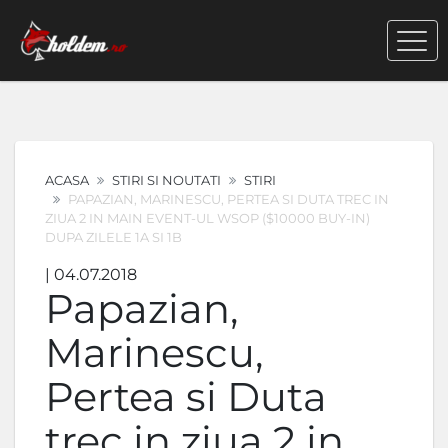
ACASA
STIRI SI NOUTATI
STIRI
PAPAZIAN, MARINESCU, PERTEA SI DUTA TREC IN
ZIUA 2 IN MAIN EVENT-UL WSOP ($10000 BUY-IN)
DUPA ZILELE 1A SI 1B
| 04.07.2018
Papazian,
Marinescu,
Pertea si Duta
trec in ziua 2 in