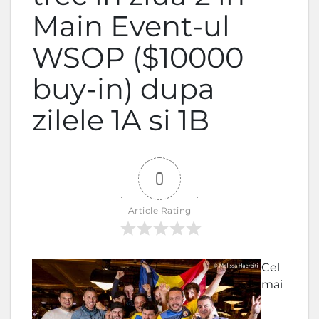
Main Event-ul
WSOP ($10000
buy-in) dupa
zilele 1A si 1B
0
Article Rating
Cel
mai