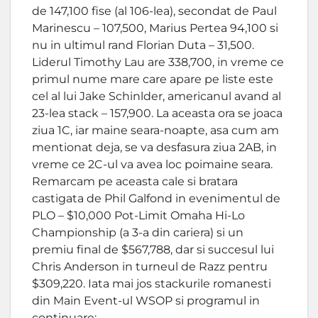
de 147,100 fise (al 106-lea), secondat de Paul
Marinescu – 107,500, Marius Pertea 94,100 si
nu in ultimul rand Florian Duta – 31,500.
Liderul Timothy Lau are 338,700, in vreme ce
primul nume mare care apare pe liste este
cel al lui Jake Schinlder, americanul avand al
23-lea stack – 157,900. La aceasta ora se joaca
ziua 1C, iar maine seara-noapte, asa cum am
mentionat deja, se va desfasura ziua 2AB, in
vreme ce 2C-ul va avea loc poimaine seara.
Remarcam pe aceasta cale si bratara
castigata de Phil Galfond in evenimentul de
PLO – $10,000 Pot-Limit Omaha Hi-Lo
Championship (a 3-a din cariera) si un
premiu final de $567,788, dar si succesul lui
Chris Anderson in turneul de Razz pentru
$309,220. Iata mai jos stackurile romanesti
din Main Event-ul WSOP si programul in
continuare: