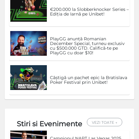
€200.000 la Slobberknocker Series –
Ediția de Iarnă pe Unibet!
PlayGG anunță Romanian
December Special, turneu exclusiv
cu $500.000 GTD. Califică-te pe
PlayGG cu doar $10!
Câștigă un pachet epic la Bratislava
Poker Festival prin Unibet!
Stiri si Evenimente
VEZI TOATE →
Campionul NAPT Las Vegas 2025,