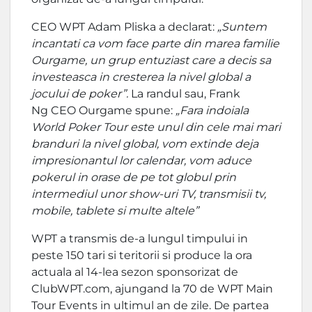
CEO WPT Adam Pliska a declarat:
„Suntem
incantati ca vom face parte din marea familie
Ourgame, un grup entuziast care a decis sa
investeasca in cresterea la nivel global a
jocului de poker”.
La randul sau, Frank
Ng CEO Ourgame spune:
„Fara indoiala
World Poker Tour este unul din cele mai mari
branduri la nivel global, vom extinde deja
impresionantul lor calendar, vom aduce
pokerul in orase de pe tot globul prin
intermediul unor show-uri TV, transmisii tv,
mobile, tablete si multe altele”
WPT a transmis de-a lungul timpului in
peste 150 tari si teritorii si produce la ora
actuala al 14-lea sezon sponsorizat de
ClubWPT.com, ajungand la 70 de WPT Main
Tour Events in ultimul an de zile. De partea