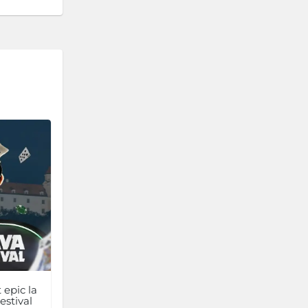
 epic la
estival