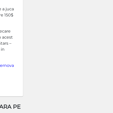
e a juca
re 150$
iecare
n acest
tars –
 in
ernova
EARA PE