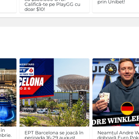
prin Unibet!
Califică-te pe PlayGG cu
doar $10!
 în
EPT Barcelona se joacă în
Neamțul Andre W
brie.
perioada 16-29 august.
doboară Euro Pok