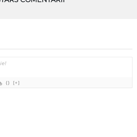
{}
[+]