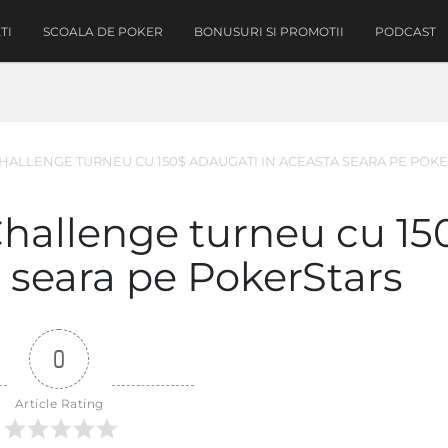
TI
SCOALA DE POKER
BONUSURI SI PROMOTII
PODCAST
HALLENGE TURNEU CU 150$ ADAUGATI IN ACEASTA SEARA PE POK
hallenge turneu cu 15
 seara pe PokerStars
0
Article Rating