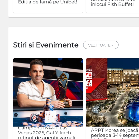
Ediția de Iarnă pe Unibet!
înlocui Fish Buffet!
Stiri si Evenimente
VEZI TOATE →
Campionul NAPT Las
APPT Korea se joacă
Vegas 2025, Gal Yifrach
perioada 3-14 septem
reținut de agenții vamali