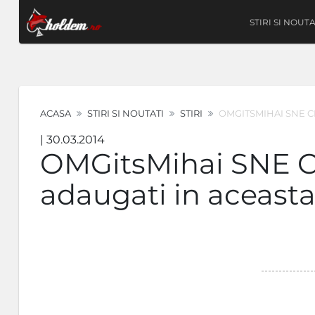
STIRI SI NOUTA
ACASA
STIRI SI NOUTATI
STIRI
OMGITSMIHAI SNE C
| 30.03.2014
OMGitsMihai SNE C
adaugati in aceasta