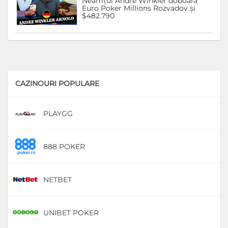
Neamțul Andre Winkler doboară
Euro Poker Millions Rozvadov și
$482.790
CAZINOURI POPULARE
PLAYGG
D
888 POKER
D
NETBET
D
UNIBET POKER
D