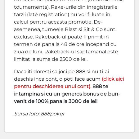
tournaments). Rake-urile din inregistrarile
tarzii (late registration) nu vor fi luate in
calcul pentru aceasta promotie. De-
asemenea, turneele Blast si Sit & Go sunt
excluse. Rakeback-ul poate fi primit in
termen de pana la 48 de ore incepand cu
ziua de luni. Rakeback-ul saptamanal este
limitat la suma de 2500 de lei.
Daca iti doresti sa joci pe 888 si nu ti-ai
deschis inca cont, o poti face acum
(click aici
pentru deschiderea unui cont).
888 te
intampina si cu un generos bonus de bun-
venit de 100% pana la 3000 de lei!
Sursa foto: 888poker