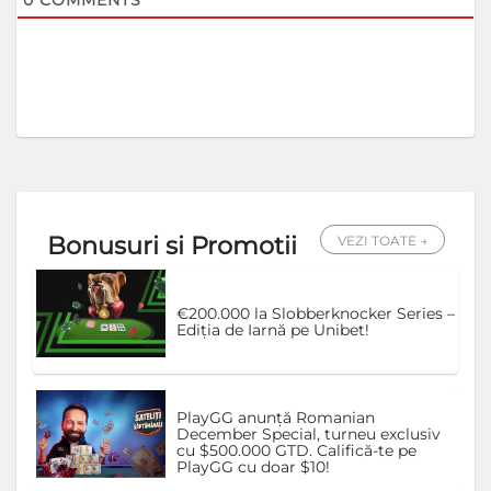
0
COMMENTS
Bonusuri si Promotii
VEZI TOATE →
€200.000 la Slobberknocker Series –
Ediția de Iarnă pe Unibet!
PlayGG anunță Romanian
December Special, turneu exclusiv
cu $500.000 GTD. Califică-te pe
PlayGG cu doar $10!