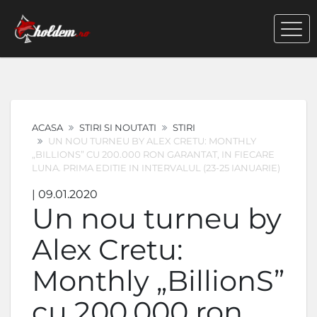
ACASA
STIRI SI NOUTATI
STIRI
UN NOU TURNEU BY ALEX CRETU: MONTHLY
„BILLIONS” CU 200.000 RON GARANTAT, IN FIECARE
LUNA. PRIMA EDITIE IN INTERVALUL (23-25 IANUARIE)
| 09.01.2020
Un nou turneu by
Alex Cretu:
Monthly „BillionS”
cu 200.000 ron