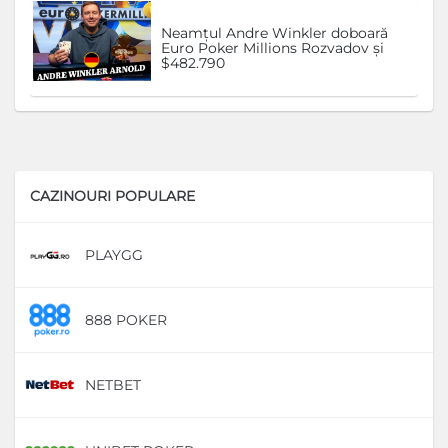
Neamțul Andre Winkler doboară
Euro Poker Millions Rozvadov și
$482.790
CAZINOURI POPULARE
PLAYGG
D
888 POKER
D
NETBET
D