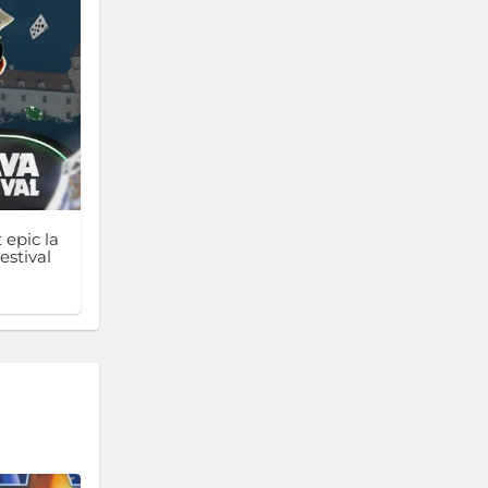
 epic la
estival