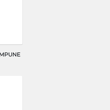
IMPUNE