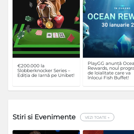
PlayGG anunță Oce
€200.000 la
Rewards, noul prog
Slobberknocker Series –
de loialitate care va
Ediția de Iarnă pe Unibet!
înlocui Fish Buffet!
Stiri si Evenimente
VEZI TOATE →