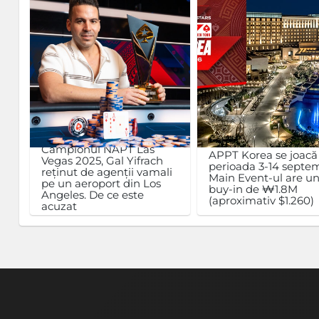
Campionul NAPT Las
APPT Korea se joacă
Vegas 2025, Gal Yifrach
perioada 3-14 septem
reținut de agenții vamali
Main Event-ul are u
pe un aeroport din Los
buy-in de ₩1.8M
Angeles. De ce este
(aproximativ $1.260)
acuzat