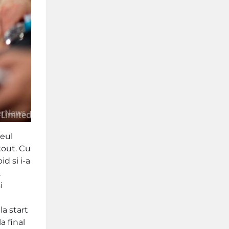
neul
kout. Cu
d si i-a
.
i
a start
a final