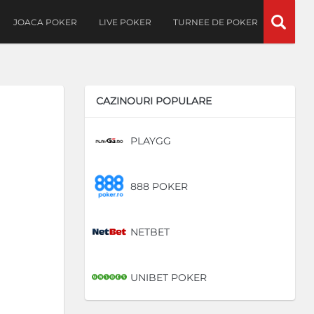
JOACA POKER
LIVE POKER
TURNEE DE POKER
CAZINOURI POPULARE
PLAYGG
DE
888 POKER
DE
NETBET
DE
UNIBET POKER
DE