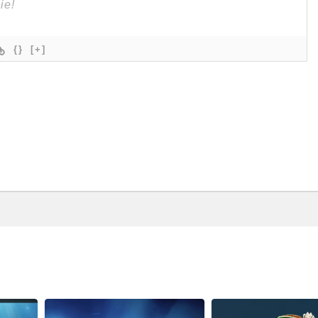
{}
[+]