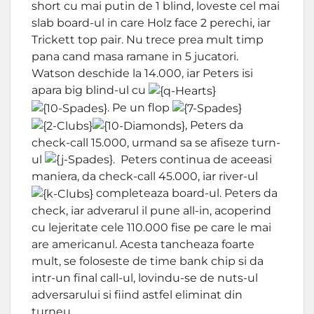
short cu mai putin de 1 blind, loveste cel mai
slab board-ul in care Holz face 2 perechi, iar
Trickett top pair. Nu trece prea mult timp
pana cand masa ramane in 5 jucatori.
Watson deschide la 14.000, iar Peters isi
apara big blind-ul cu
. Pe un flop
, Peters da
check-call 15.000, urmand sa se afiseze turn-
ul
. Peters continua de aceeasi
maniera, da check-call 45.000, iar river-ul
completeaza board-ul. Peters da
check, iar adverarul il pune all-in, acoperind
cu lejeritate cele 110.000 fise pe care le mai
are americanul. Acesta tancheaza foarte
mult, se foloseste de time bank chip si da
intr-un final call-ul, lovindu-se de nuts-ul
adversarului si fiind astfel eliminat din
turneu.