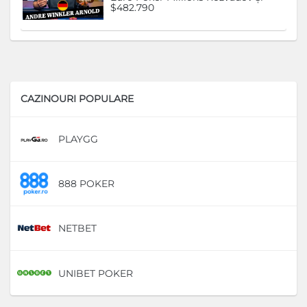
$482.790
CAZINOURI POPULARE
PLAYGG
D
888 POKER
D
NETBET
D
UNIBET POKER
D