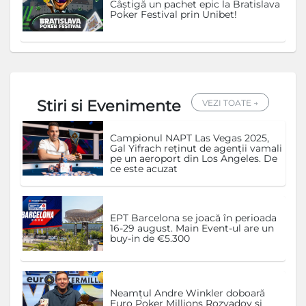
Câștigă un pachet epic la Bratislava
Poker Festival prin Unibet!
Stiri si Evenimente
VEZI TOATE →
Campionul NAPT Las Vegas 2025,
Gal Yifrach reținut de agenții vamali
pe un aeroport din Los Angeles. De
ce este acuzat
EPT Barcelona se joacă în perioada
16-29 august. Main Event-ul are un
buy-in de €5.300
Neamțul Andre Winkler doboară
Euro Poker Millions Rozvadov și