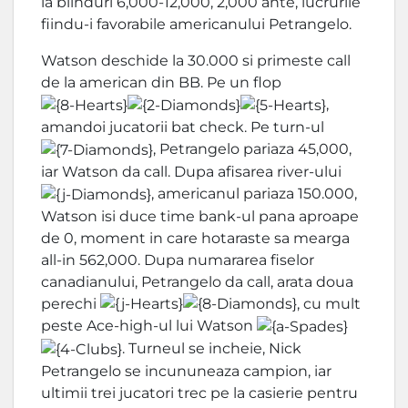
la blinduri 6,000-12,000, 2,000 ante, lucrurile
fiindu-i favorabile americanului Petrangelo.
Watson deschide la 30.000 si primeste call
de la american din BB. Pe un flop
,
amandoi jucatorii bat check. Pe turn-ul
, Petrangelo pariaza 45,000,
iar Watson da call. Dupa afisarea river-ului
, americanul pariaza 150.000,
Watson isi duce time bank-ul pana aproape
de 0, moment in care hotaraste sa mearga
all-in 562,000. Dupa numararea fiselor
canadianului, Petrangelo da call, arata doua
perechi
, cu mult
peste Ace-high-ul lui Watson
. Turneul se incheie, Nick
Petrangelo se incununeaza campion, iar
ultimii trei jucatori trec pe la casierie pentru