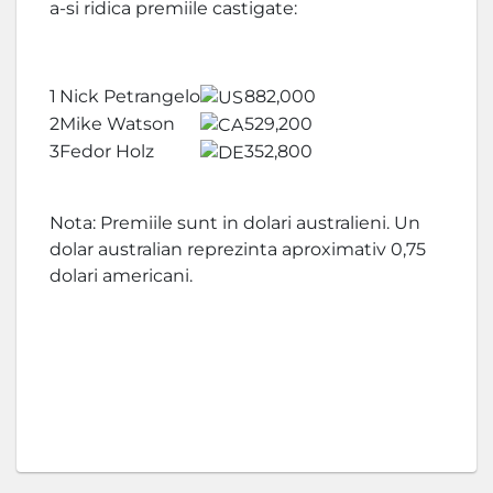
a-si ridica premiile castigate:
1
Nick Petrangelo
882,000
2
Mike Watson
529,200
3
Fedor Holz
352,800
Nota: Premiile sunt in dolari australieni. Un
dolar australian reprezinta aproximativ 0,75
dolari americani.