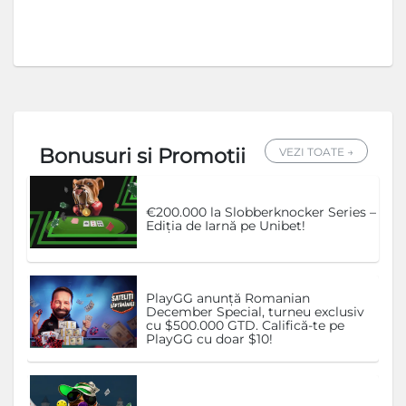
Bonusuri si Promotii
VEZI TOATE →
€200.000 la Slobberknocker Series –
Ediția de Iarnă pe Unibet!
PlayGG anunță Romanian
December Special, turneu exclusiv
cu $500.000 GTD. Califică-te pe
PlayGG cu doar $10!