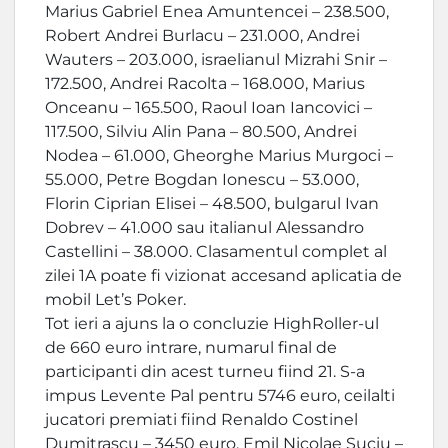
Marius Gabriel Enea Amuntencei – 238.500,
Robert Andrei Burlacu – 231.000, Andrei
Wauters – 203.000, israelianul Mizrahi Snir –
172.500, Andrei Racolta – 168.000, Marius
Onceanu – 165.500, Raoul Ioan Iancovici –
117.500, Silviu Alin Pana – 80.500, Andrei
Nodea – 61.000, Gheorghe Marius Murgoci –
55.000, Petre Bogdan Ionescu – 53.000,
Florin Ciprian Elisei – 48.500, bulgarul Ivan
Dobrev – 41.000 sau italianul Alessandro
Castellini – 38.000. Clasamentul complet al
zilei 1A poate fi vizionat accesand aplicatia de
mobil Let’s Poker.
Tot ieri a ajuns la o concluzie HighRoller-ul
de 660 euro intrare, numarul final de
participanti din acest turneu fiind 21. S-a
impus Levente Pal pentru 5746 euro, ceilalti
jucatori premiati fiind Renaldo Costinel
Dumitrascu – 3450 euro, Emil Nicolae Suciu –