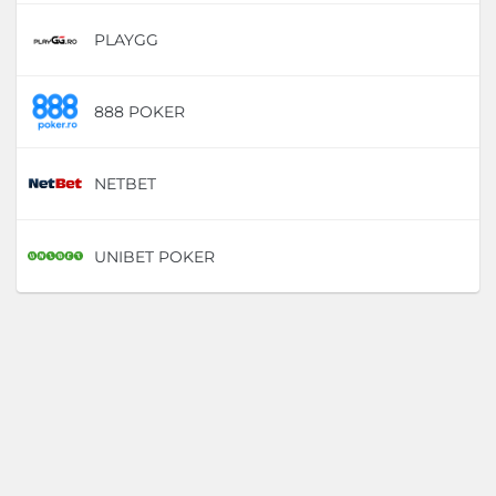
PLAYGG
D
888 POKER
D
NETBET
D
UNIBET POKER
D