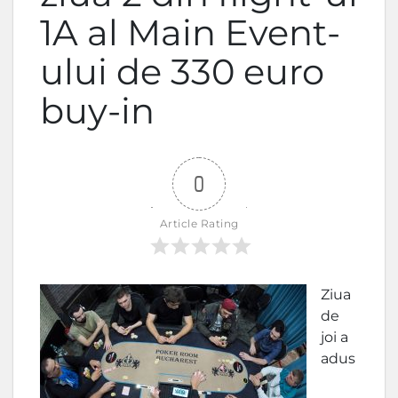
1A al Main Event-
ului de 330 euro
buy-in
0
Article Rating
Ziua
de
joi a
adus