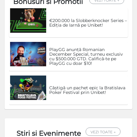
Bonusuri si Promotii
VEZI TOATE →
€200.000 la Slobberknocker Series –
Ediția de Iarnă pe Unibet!
PlayGG anunță Romanian
December Special, turneu exclusiv
cu $500.000 GTD. Califică-te pe
PlayGG cu doar $10!
Câștigă un pachet epic la Bratislava
Poker Festival prin Unibet!
Stiri si Evenimente
VEZI TOATE →