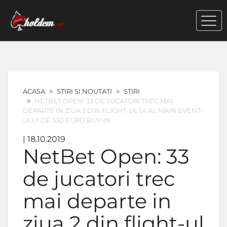
ACASA
STIRI SI NOUTATI
STIRI
NETBET OPEN: 33 DE JUCATORI TREC MAI
DEPARTE IN ZIUA 2 DIN FLIGHT-UL 1A AL MAIN EVENT-
ULUI DE 330 EURO BUY-IN
| 18.10.2019
NetBet Open: 33
de jucatori trec
mai departe in
ziua 2 din flight-ul