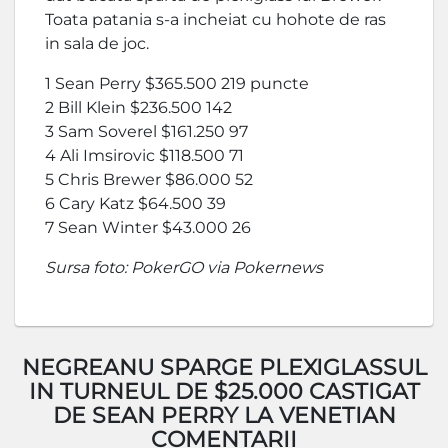
Toata patania s-a incheiat cu hohote de ras
in sala de joc.
1 Sean Perry $365.500 219 puncte
2 Bill Klein $236.500 142
3 Sam Soverel $161.250 97
4 Ali Imsirovic $118.500 71
5 Chris Brewer $86.000 52
6 Cary Katz $64.500 39
7 Sean Winter $43.000 26
Sursa foto: PokerGO via Pokernews
NEGREANU SPARGE PLEXIGLASSUL
IN TURNEUL DE $25.000 CASTIGAT
DE SEAN PERRY LA VENETIAN
COMENTARII