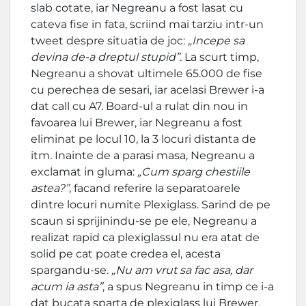
slab cotate, iar Negreanu a fost lasat cu
cateva fise in fata, scriind mai tarziu intr-un
tweet despre situatia de joc:
„Incepe sa
devina de-a dreptul stupid”.
La scurt timp,
Negreanu a shovat ultimele 65.000 de fise
cu perechea de sesari, iar acelasi Brewer i-a
dat call cu A7. Board-ul a rulat din nou in
favoarea lui Brewer, iar Negreanu a fost
eliminat pe locul 10, la 3 locuri distanta de
itm. Inainte de a parasi masa, Negreanu a
exclamat in gluma:
„Cum sparg chestiile
astea?”
, facand referire la separatoarele
dintre locuri numite Plexiglass. Sarind de pe
scaun si sprijinindu-se pe ele, Negreanu a
realizat rapid ca plexiglassul nu era atat de
solid pe cat poate credea el, acesta
spargandu-se.
„Nu am vrut sa fac asa, dar
acum ia asta”
, a spus Negreanu in timp ce i-a
dat bucata sparta de plexiglass lui Brewer.