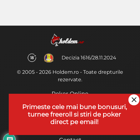
Decizia 1616/28.11.2024
© 2005 - 2026 Holdem.ro - Toate drepturile
rezervate.
Poker Online
Termeni si Conditii
Primeste cele mai bune bonusuri,
turnee freeroll si stiri de poker
Joaca Poker
direct pe email!
De ce noi?