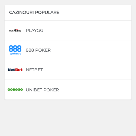
CAZINOURI POPULARE
PLAYGG
D
888 POKER
D
NETBET
D
UNIBET POKER
D