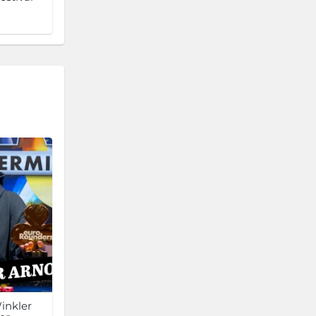
inkler