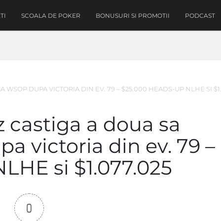
TI
SCOALA DE POKER
BONUSURI SI PROMOTII
PODCAST
WSOP DUPA VICTORIA DIN EV. 79 – $25.000 HEADS-UP NLHE SI $1.
 castiga a doua sa
a victoria din ev. 79 –
LHE si $1.077.025
0