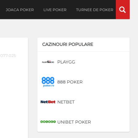
JOACA POKER
LIVE POKER
TURNEE DE POKER
CAZINOURI POPULARE
077.025
PLAYGG
DE
888 POKER
DE
NETBET
DE
UNIBET POKER
DE