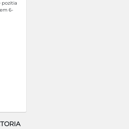
 pozitia
’em 6-
CTORIA