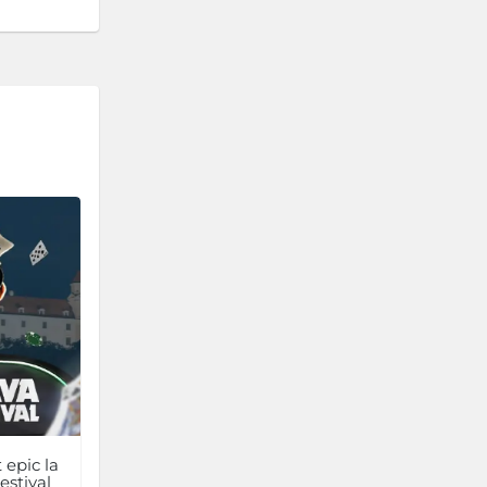
 epic la
estival