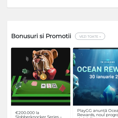
Bonusuri si Promotii
VEZI TOATE →
PlayGG anunță Oce
€200.000 la
Rewards, noul prog
Slobberknocker Series –