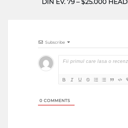
DIN EV. 79 – $25.000 HEA
Subscribe
0
COMMENTS