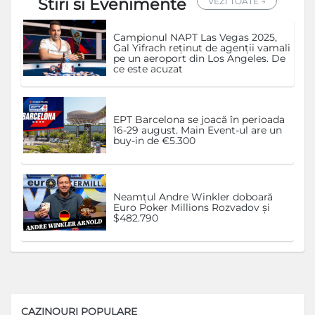
Stiri si Evenimente
VEZI TOATE →
Campionul NAPT Las Vegas 2025,
Gal Yifrach reținut de agenții vamali
pe un aeroport din Los Angeles. De
ce este acuzat
EPT Barcelona se joacă în perioada
16-29 august. Main Event-ul are un
buy-in de €5.300
Neamțul Andre Winkler doboară
Euro Poker Millions Rozvadov și
$482.790
CAZINOURI POPULARE