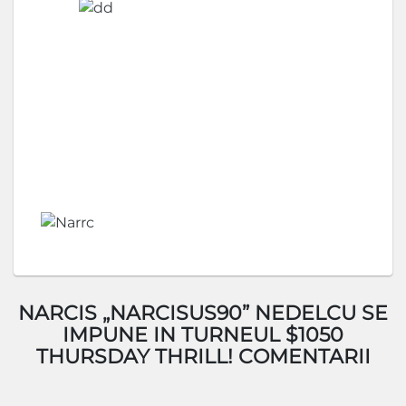
NARCIS „NARCISUS90” NEDELCU SE
IMPUNE IN TURNEUL $1050
THURSDAY THRILL! COMENTARII