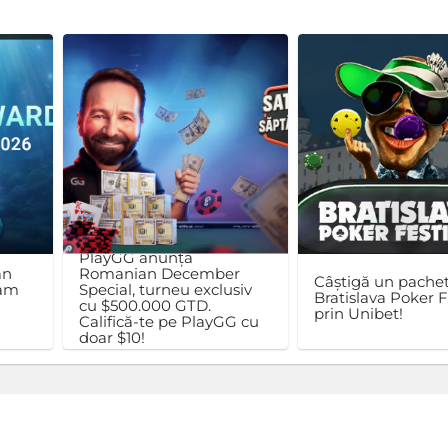
PlayGG anunță
an
Romanian December
Câștigă un pachet
ram
Special, turneu exclusiv
Bratislava Poker F
cu $500.000 GTD.
prin Unibet!
Califică-te pe PlayGG cu
doar $10!