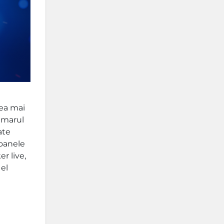
ea mai
numarul
ate
toanele
r live,
 el