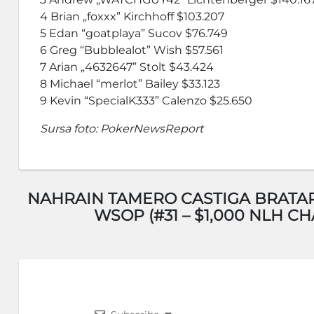
4 Brian „foxxx” Kirchhoff $103.207
5 Edan “goatplaya” Sucov $76.749
6 Greg “Bubblealot” Wish $57.561
7 Arian „4632647” Stolt $43.424
8 Michael “merlot” Bailey $33.123
9 Kevin “SpecialK333” Calenzo $25.650
Sursa foto: PokerNewsReport
NAHRAIN TAMERO CASTIGA BRATAR
WSOP (#31 – $1,000 NLH C