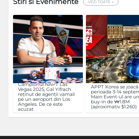
Stiri si Evenimente
VEZI TOATE →
Campionul NAPT Las
APPT Korea se joacă
Vegas 2025, Gal Yifrach
perioada 3-14 septem
reținut de agenții vamali
Main Event-ul are u
pe un aeroport din Los
buy-in de ₩1.8M
Angeles. De ce este
(aproximativ $1.260)
acuzat