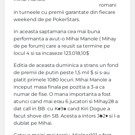
romani
in turneele cu premii garantate din fiecare
weekend de pe PokerStars.
In aceasta saptamana cea mai buna
performanta a avut-o Mihai Manole ( Mihay
de pe forum) care a reusit sa termine pe
locul 4 si sa incaseze 123.018,10$
Editia de aceasta duminica a strans un fond
de premii de putin peste 1,5 mil $ si s-au
platit primele 1080 locuri. Mihai Manole a
inceput masa finala pe pozitia a 3-a ca
numar de fise. O mana importanta a fost
atunci cand mai erau 6 jucatori si Mihay28 a
dat call in BB cu K♠9♠ cand Kiri Dogue a
facut shove din SB. Acesta a intors J♣2♦ si l-a
dublat pe Mihai.