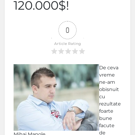
120.000$!
0
Article Rating
De ceva
vreme
ne-am
obisnuit
cu
rezultate
foarte
bune
facute
de
Mihai Manole