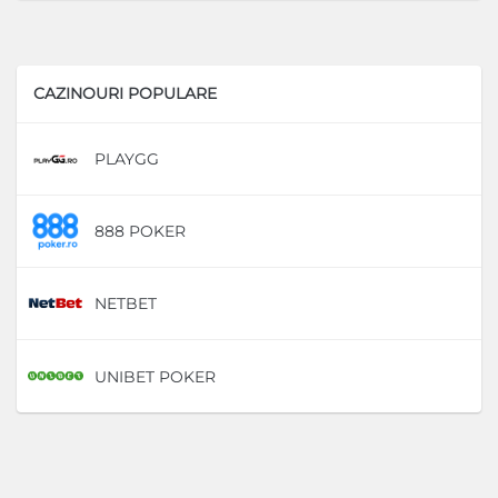
CAZINOURI POPULARE
PLAYGG
D
888 POKER
D
NETBET
D
UNIBET POKER
D