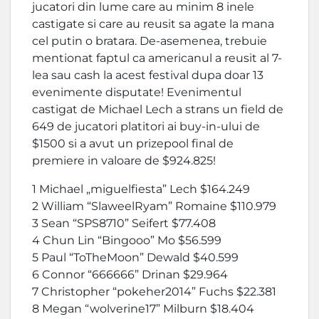
jucatori din lume care au minim 8 inele
castigate si care au reusit sa agate la mana
cel putin o bratara. De-asemenea, trebuie
mentionat faptul ca americanul a reusit al 7-
lea sau cash la acest festival dupa doar 13
evenimente disputate! Evenimentul
castigat de Michael Lech a strans un field de
649 de jucatori platitori ai buy-in-ului de
$1500 si a avut un prizepool final de
premiere in valoare de $924.825!
1 Michael „miguelfiesta” Lech $164.249
2 William “SlaweelRyam” Romaine $110.979
3 Sean “SPS8710” Seifert $77.408
4 Chun Lin “Bingooo” Mo $56.599
5 Paul “ToTheMoon” Dewald $40.599
6 Connor “666666” Drinan $29.964
7 Christopher “pokeher2014” Fuchs $22.381
8 Megan “wolverine17” Milburn $18.404