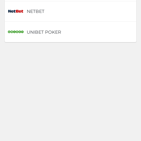
NETBET
D
UNIBET POKER
D