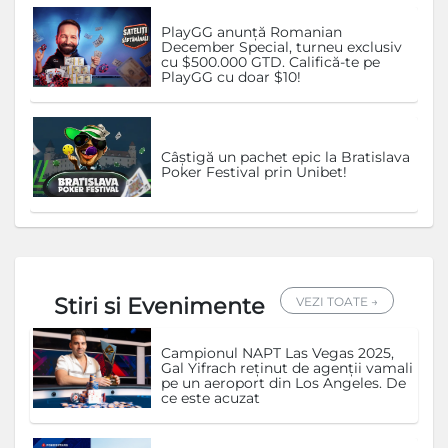
PlayGG anunță Romanian
December Special, turneu exclusiv
cu $500.000 GTD. Califică-te pe
PlayGG cu doar $10!
Câștigă un pachet epic la Bratislava
Poker Festival prin Unibet!
Stiri si Evenimente
VEZI TOATE →
Campionul NAPT Las Vegas 2025,
Gal Yifrach reținut de agenții vamali
pe un aeroport din Los Angeles. De
ce este acuzat