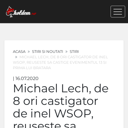
ACASA
STIRI SI NOUTATI
STIRI
MICHAEL LECH, DE 8 ORI CASTIGATOR DE INEL
WSOP, REUSESTE SA CASTIGE EVENIMENTUL 13 SI
PRIMA LUI BRATARA
| 16.07.2020
Michael Lech, de
8 ori castigator
de inel WSOP,
reuseste sa