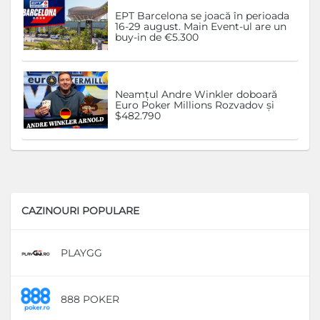
EPT Barcelona se joacă în perioada
16-29 august. Main Event-ul are un
buy-in de €5.300
Neamțul Andre Winkler doboară
Euro Poker Millions Rozvadov și
$482.790
CAZINOURI POPULARE
PLAYGG
D
888 POKER
D