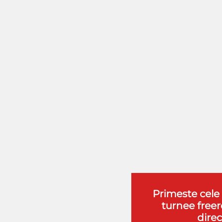
Primeste cele
turnee freero
direc