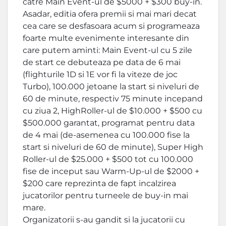
catre Main Event-ul de $5000 + $300 buy-in.
Asadar, editia ofera premii si mai mari decat
cea care se desfasoara acum si programeaza
foarte multe evenimente interesante din
care putem aminti: Main Event-ul cu 5 zile
de start ce debuteaza pe data de 6 mai
(flighturile 1D si 1E vor fi la viteze de joc
Turbo), 100.000 jetoane la start si niveluri de
60 de minute, respectiv 75 minute incepand
cu ziua 2, HighRoller-ul de $10.000 + $500 cu
$500.000 garantat, programat pentru data
de 4 mai (de-asemenea cu 100.000 fise la
start si niveluri de 60 de minute), Super High
Roller-ul de $25.000 + $500 tot cu 100.000
fise de inceput sau Warm-Up-ul de $2000 +
$200 care reprezinta de fapt incalzirea
jucatorilor pentru turneele de buy-in mai
mare.
Organizatorii s-au gandit si la jucatorii cu