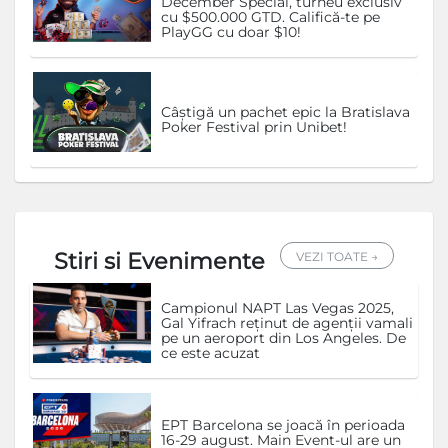
December Special, turneu exclusiv
cu $500.000 GTD. Califică-te pe
PlayGG cu doar $10!
Câștigă un pachet epic la Bratislava
Poker Festival prin Unibet!
Stiri si Evenimente
VEZI TOATE →
Campionul NAPT Las Vegas 2025,
Gal Yifrach reținut de agenții vamali
pe un aeroport din Los Angeles. De
ce este acuzat
EPT Barcelona se joacă în perioada
16-29 august. Main Event-ul are un