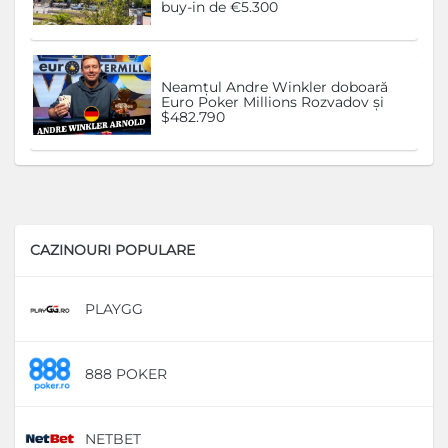
buy-in de €5.300
Neamțul Andre Winkler doboară
Euro Poker Millions Rozvadov și
$482.790
CAZINOURI POPULARE
PLAYGG
D
888 POKER
D
NETBET
D