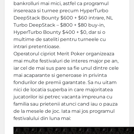
bankrolluri mai mici, astfel ca programul
insereaza si turnee precum HyperTurbo
DeepStack Bounty $600 + $60 intrare, NL
Turbo DeepStack – $800 + $80 buy-in,
HyperTurbo Bounty $400 + $0, dar si o
multime de sateliti pentru turneele cu
intrari pretentioase.
Operatorul cipriot Merit Poker organizeaza
mai multe festivaluri de interes major pe an,
iar cel de mai sus pare sa fie unul dintre cele
mai acaparante si generoase in privinta
fondurilor de premii garantate. Sa nu uitam
nici de locatia superba in care majoritatea
jucatorilor isi petrec vacanta impreuna cu
familia sau prietenii atunci cand iau o pauza
de la mesele de joc. Iata mai jos programul
festivalului din luna mai: