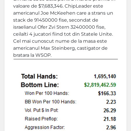
valoare de $7,683,346. ChipLeader este
americanul Joe McKeehen care a strans un
stack de 91450000 fise, secondat de
israelianul Ofer Zvi Stern 32400000 fise,
ceilalti 4 jucatori fiind tot din Statele Unite.
Cel mai cunoscut nume de la masa este
americanul Max Steinberg, castigator de
bratara la WSOP.