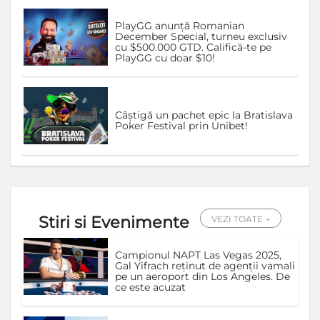
PlayGG anunță Romanian
December Special, turneu exclusiv
cu $500.000 GTD. Califică-te pe
PlayGG cu doar $10!
Câștigă un pachet epic la Bratislava
Poker Festival prin Unibet!
Stiri si Evenimente
VEZI TOATE →
Campionul NAPT Las Vegas 2025,
Gal Yifrach reținut de agenții vamali
pe un aeroport din Los Angeles. De
ce este acuzat