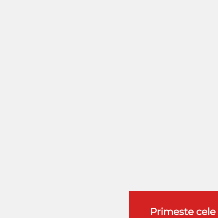
Primeste cele