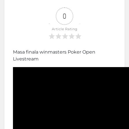
0
Article Rating
Masa finala winmasters Poker Open
Livestream