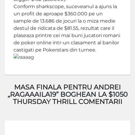
Conform sharkscope, suceveanul a ajuns la
un profit de aproape $360.000 pe un
sample de 13.686 de jocuri la o miza medie
destul de ridicata de $81.55, rezultat care il
plaseaza printre cei mai buni jucatori romani
de poker online intr-un clasament al banilor
castigati pe Pokerstars din turnee.
MASA FINALA PENTRU ANDREI
„RAGAAAILA19” BOGHEAN LA $1050
THURSDAY THRILL COMENTARII