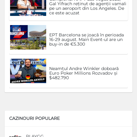
Gal Yifrach reținut de agenții vamali
pe un aeroport din Los Angeles. De
ce este acuzat
EPT Barcelona se joacă în perioada
16-29 august. Main Event-ul are un
buy-in de €5.300
Neamțul Andre Winkler doboară
Euro Poker Millions Rozvadov și
$482.790
CAZINOURI POPULARE
PLAYGG
D