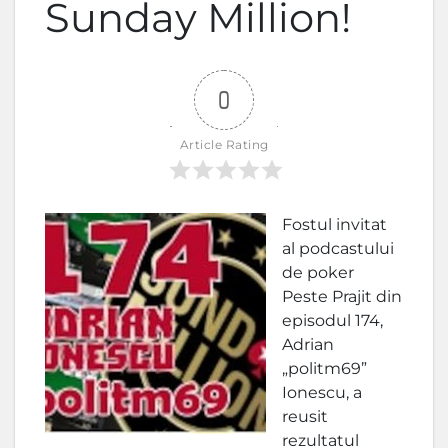
Sunday Million!
0
Article Rating
Fostul invitat
al podcastului
de poker
Peste Prajit din
episodul 174,
Adrian
„politm69”
Ionescu, a
reusit
rezultatul