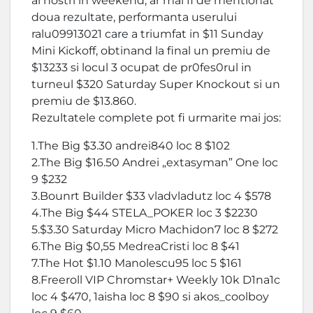
ai nostri in weekend, ar mai fi de mentionat
doua rezultate, performanta userului
ralu09913021 care a triumfat in $11 Sunday
Mini Kickoff, obtinand la final un premiu de
$13233 si locul 3 ocupat de pr0fes0rul in
turneul $320 Saturday Super Knockout si un
premiu de $13.860.
Rezultatele complete pot fi urmarite mai jos:
1.The Big $3.30 andrei840 loc 8 $102
2.The Big $16.50 Andrei „extasyman” One loc
9 $232
3.Bounrt Builder $33 vladvladutz loc 4 $578
4.The Big $44 STELA_POKER loc 3 $2230
5.$3.30 Saturday Micro Machidon7 loc 8 $272
6.The Big $0,55 MedreaCristi loc 8 $41
7.The Hot $1.10 Manolescu95 loc 5 $161
8.Freeroll VIP Chromstar+ Weekly 10k D1na1c
loc 4 $470, 1aisha loc 8 $90 si akos_coolboy