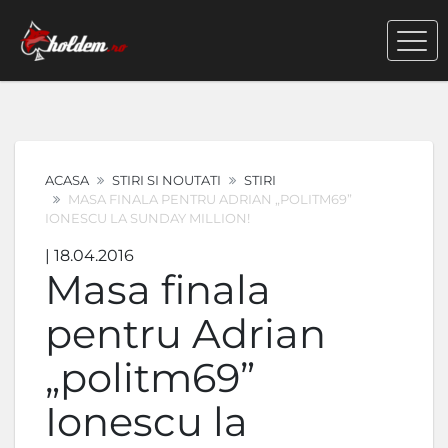
ACASA
STIRI SI NOUTATI
STIRI
MASA FINALA PENTRU ADRIAN „POLITM69”
IONESCU LA SUNDAY MILLION!
| 18.04.2016
Masa finala
pentru Adrian
„politm69”
Ionescu la