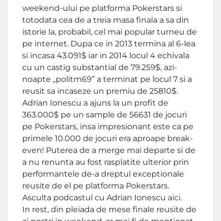
weekend-ului pe platforma Pokerstars si
totodata cea de a treia masa finala a sa din
istorie la, probabil, cel mai popular turneu de
pe internet. Dupa ce in 2013 termina al 6-lea
si incasa 43.091$ iar in 2014 locul 4 echivala
cu un castig substantial de 79.259$, azi-
noapte „politm69” a terminat pe locul 7 si a
reusit sa incaseze un premiu de 25810$.
Adrian Ionescu a ajuns la un profit de
363.000$ pe un sample de 56631 de jocuri
pe Pokerstars, insa impresionant este ca pe
primele 10.000 de jocuri era aproape break-
even! Puterea de a merge mai departe si de
a nu renunta au fost rasplatite ulterior prin
performantele de-a dreptul exceptionale
reusite de el pe platforma Pokerstars.
Asculta podcastul cu Adrian Ionescu
aici
.
In rest, din pleiada de mese finale reusite de