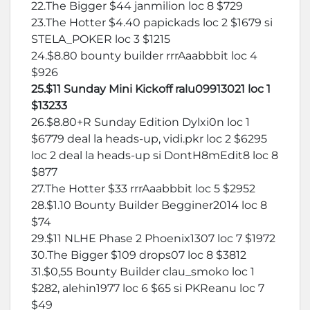
22.The Bigger $44 janmilion loc 8 $729
23.The Hotter $4.40 papickads loc 2 $1679 si
STELA_POKER loc 3 $1215
24.$8.80 bounty builder rrrAaabbbit loc 4
$926
25.$11 Sunday Mini Kickoff ralu09913021 loc 1
$13233
26.$8.80+R Sunday Edition Dylxi0n loc 1
$6779 deal la heads-up, vidi.pkr loc 2 $6295
loc 2 deal la heads-up si DontH8mEdit8 loc 8
$877
27.The Hotter $33 rrrAaabbbit loc 5 $2952
28.$1.10 Bounty Builder Begginer2014 loc 8
$74
29.$11 NLHE Phase 2 Phoenix1307 loc 7 $1972
30.The Bigger $109 drops07 loc 8 $3812
31.$0,55 Bounty Builder clau_smoko loc 1
$282, alehin1977 loc 6 $65 si PKReanu loc 7
$49