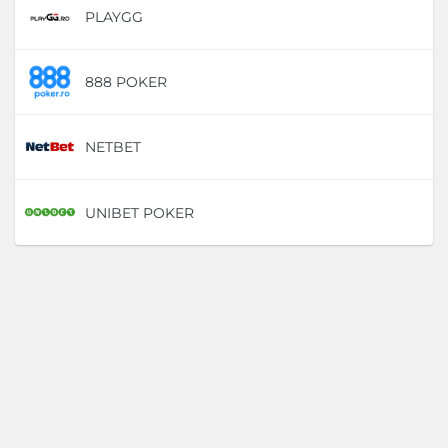
PLAYGG
D
888 POKER
D
NETBET
D
UNIBET POKER
D