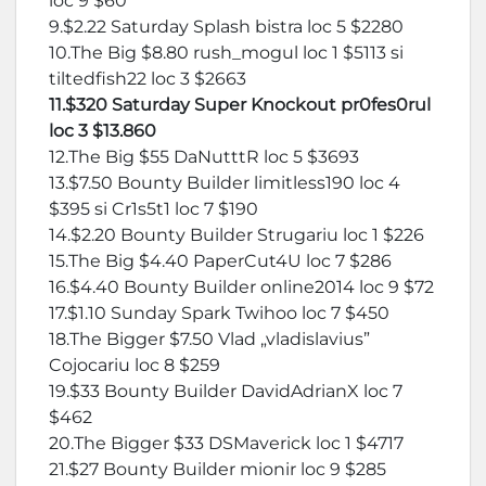
loc 9 $60
9.$2.22 Saturday Splash bistra loc 5 $2280
10.The Big $8.80 rush_mogul loc 1 $5113 si
tiltedfish22 loc 3 $2663
11.$320 Saturday Super Knockout pr0fes0rul
loc 3 $13.860
12.The Big $55 DaNutttR loc 5 $3693
13.$7.50 Bounty Builder limitless190 loc 4
$395 si Cr1s5t1 loc 7 $190
14.$2.20 Bounty Builder Strugariu loc 1 $226
15.The Big $4.40 PaperCut4U loc 7 $286
16.$4.40 Bounty Builder online2014 loc 9 $72
17.$1.10 Sunday Spark Twihoo loc 7 $450
18.The Bigger $7.50 Vlad „vladislavius”
Cojocariu loc 8 $259
19.$33 Bounty Builder DavidAdrianX loc 7
$462
20.The Bigger $33 DSMaverick loc 1 $4717
21.$27 Bounty Builder mionir loc 9 $285