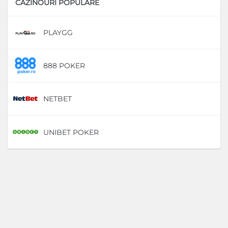
CAZINOURI POPULARE
PLAYGG
D
888 POKER
D
NETBET
D
UNIBET POKER
D