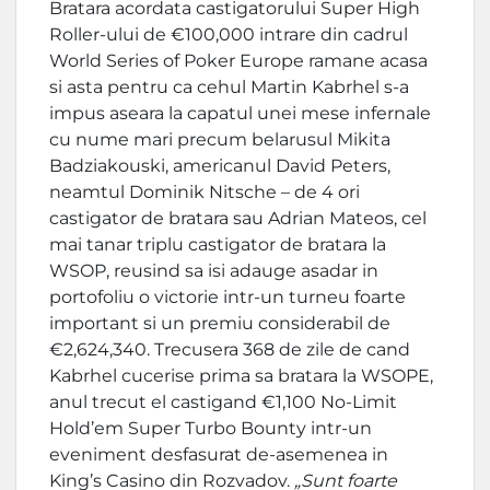
Bratara acordata castigatorului Super High
Roller-ului de €100,000 intrare din cadrul
World Series of Poker Europe ramane acasa
si asta pentru ca cehul Martin Kabrhel s-a
impus aseara la capatul unei mese infernale
cu nume mari precum belarusul Mikita
Badziakouski, americanul David Peters,
neamtul Dominik Nitsche – de 4 ori
castigator de bratara sau Adrian Mateos, cel
mai tanar triplu castigator de bratara la
WSOP, reusind sa isi adauge asadar in
portofoliu o victorie intr-un turneu foarte
important si un premiu considerabil de
€2,624,340. Trecusera 368 de zile de cand
Kabrhel cucerise prima sa bratara la WSOPE,
anul trecut el castigand €1,100 No-Limit
Hold’em Super Turbo Bounty intr-un
eveniment desfasurat de-asemenea in
King’s Casino din Rozvadov.
„Sunt foarte