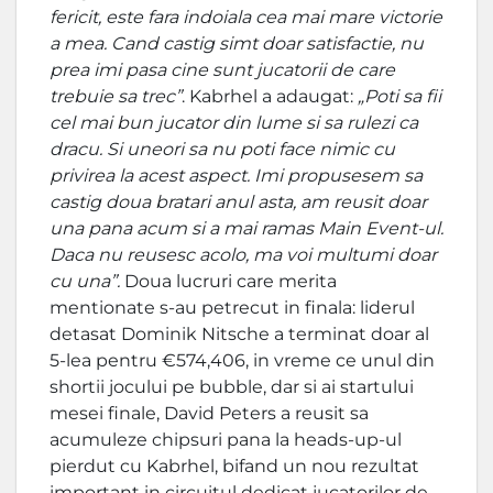
fericit, este fara indoiala cea mai mare victorie
a mea. Cand castig simt doar satisfactie, nu
prea imi pasa cine sunt jucatorii de care
trebuie sa trec”
. Kabrhel a adaugat:
„Poti sa fii
cel mai bun jucator din lume si sa rulezi ca
dracu. Si uneori sa nu poti face nimic cu
privirea la acest aspect. Imi propusesem sa
castig doua bratari anul asta, am reusit doar
una pana acum si a mai ramas Main Event-ul.
Daca nu reusesc acolo, ma voi multumi doar
cu una”.
Doua lucruri care merita
mentionate s-au petrecut in finala: liderul
detasat Dominik Nitsche a terminat doar al
5-lea pentru €574,406, in vreme ce unul din
shortii jocului pe bubble, dar si ai startului
mesei finale, David Peters a reusit sa
acumuleze chipsuri pana la heads-up-ul
pierdut cu Kabrhel, bifand un nou rezultat
important in circuitul dedicat jucatorilor de