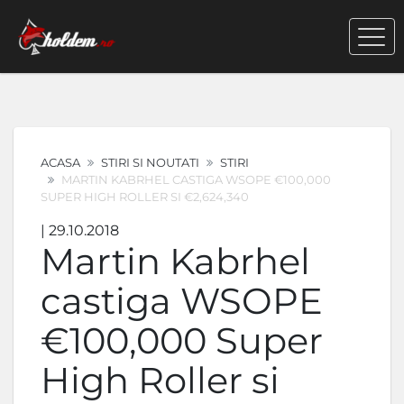
ACASA
STIRI SI NOUTATI
STIRI
MARTIN KABRHEL CASTIGA WSOPE €100,000
SUPER HIGH ROLLER SI €2,624,340
| 29.10.2018
Martin Kabrhel
castiga WSOPE
€100,000 Super
High Roller si