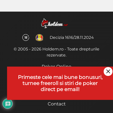
Decizia 1616/28.11.2024
© 2005 - 2026 Holdem.ro - Toate drepturile
rezervate.
Poker Online
Termeni si Conditii
Primeste cele mai bune bonusuri,
turnee freeroll si stiri de poker
Joaca Poker
direct pe email!
De ce noi?
Contact