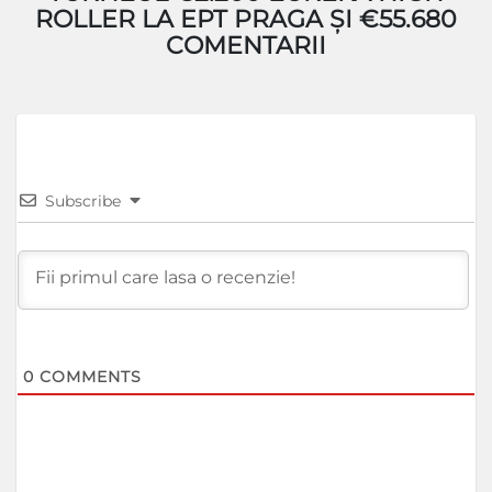
ROLLER LA EPT PRAGA ȘI €55.680
COMENTARII
Subscribe
0
COMMENTS