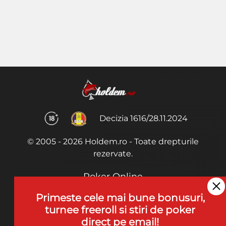
Decizia 1616/28.11.2024
© 2005 - 2026 Holdem.ro - Toate drepturile
rezervate.
Poker Online
Termeni si Conditii
Primeste cele mai bune bonusuri,
turnee freeroll si stiri de poker
Joaca Poker
direct pe email!