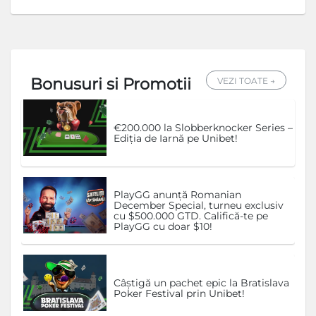
Bonusuri si Promotii
VEZI TOATE →
€200.000 la Slobberknocker Series –
Ediția de Iarnă pe Unibet!
PlayGG anunță Romanian
December Special, turneu exclusiv
cu $500.000 GTD. Califică-te pe
PlayGG cu doar $10!
Câștigă un pachet epic la Bratislava
Poker Festival prin Unibet!