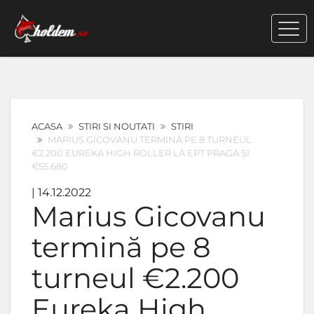
ACASA
STIRI SI NOUTATI
STIRI
MARIUS GICOVANU TERMINĂ PE 8 TURNEUL
€2.200 EUREKA HIGH ROLLER LA EPT PRAGA ȘI
€55.680
| 14.12.2022
Marius Gicovanu
termină pe 8
turneul €2.200
Eureka High