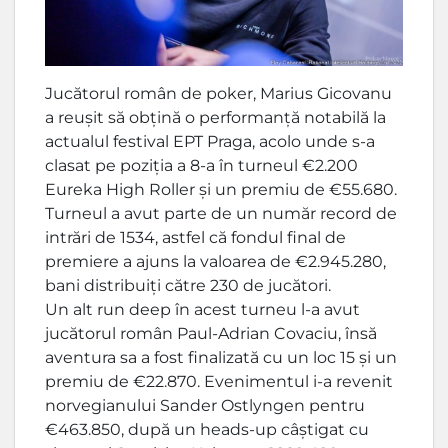
Jucătorul român de poker, Marius Gicovanu
a reușit să obțină o performanță notabilă la
actualul festival EPT Praga, acolo unde s-a
clasat pe poziția a 8-a în turneul €2.200
Eureka High Roller și un premiu de €55.680.
Turneul a avut parte de un număr record de
intrări de 1534, astfel că fondul final de
premiere a ajuns la valoarea de €2.945.280,
bani distribuiți către 230 de jucători.
Un alt run deep în acest turneu l-a avut
jucătorul român Paul-Adrian Covaciu, însă
aventura sa a fost finalizată cu un loc 15 și un
premiu de €22.870. Evenimentul i-a revenit
norvegianului Sander Ostlyngen pentru
€463.850, după un heads-up câștigat cu