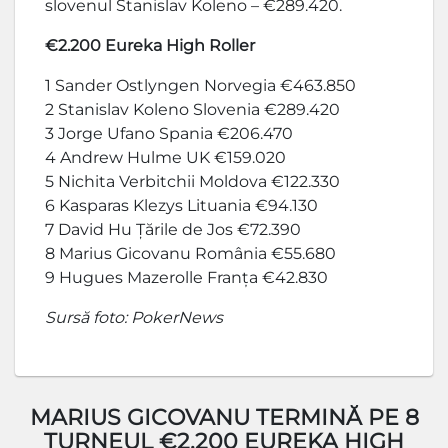
slovenul Stanislav Koleno – €289.420.
€2.200 Eureka High Roller
1 Sander Ostlyngen Norvegia €463.850
2 Stanislav Koleno Slovenia €289.420
3 Jorge Ufano Spania €206.470
4 Andrew Hulme UK €159.020
5 Nichita Verbitchii Moldova €122.330
6 Kasparas Klezys Lituania €94.130
7 David Hu Țările de Jos €72.390
8 Marius Gicovanu România €55.680
9 Hugues Mazerolle Franța €42.830
Sursă foto: PokerNews
MARIUS GICOVANU TERMINĂ PE 8
TURNEUL €2.200 EUREKA HIGH