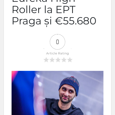
Roller la EPT
Praga și €55.680
0
Article Rating