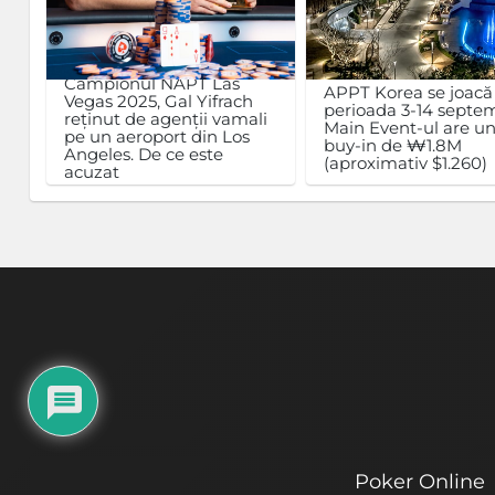
Campionul NAPT Las
APPT Korea se joacă
Vegas 2025, Gal Yifrach
perioada 3-14 septem
reținut de agenții vamali
Main Event-ul are u
pe un aeroport din Los
buy-in de ₩1.8M
Angeles. De ce este
(aproximativ $1.260)
acuzat
Poker Online