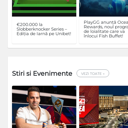
PlayGG anunță Oce
€200.000 la
Rewards, noul prog
Slobberknocker Series –
de loialitate care va
Ediția de Iarnă pe Unibet!
înlocui Fish Buffet!
Stiri si Evenimente
VEZI TOATE →