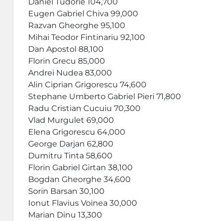
Daniel Tudorie 104,700
Eugen Gabriel Chiva 99,000
Razvan Gheorghe 95,100
Mihai Teodor Fintinariu 92,100
Dan Apostol 88,100
Florin Grecu 85,000
Andrei Nudea 83,000
Alin Ciprian Grigorescu 74,600
Stephane Umberto Gabriel Pieri 71,800
Radu Cristian Cucuiu 70,300
Vlad Murgulet 69,000
Elena Grigorescu 64,000
George Darjan 62,800
Dumitru Tinta 58,600
Florin Gabriel Girtan 38,100
Bogdan Gheorghe 34,600
Sorin Barsan 30,100
Ionut Flavius Voinea 30,000
Marian Dinu 13,300