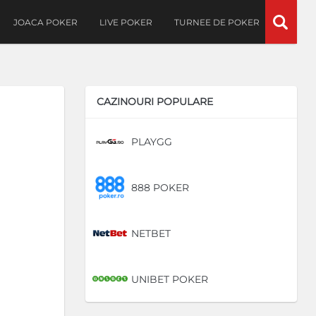
JOACA POKER
LIVE POKER
TURNEE DE POKER
CAZINOURI POPULARE
PLAYGG
DE
888 POKER
DE
NETBET
DE
UNIBET POKER
DE