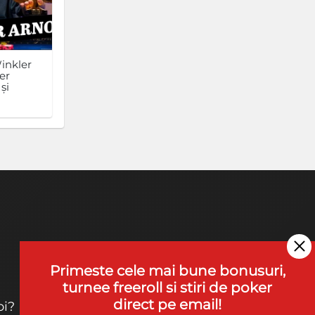
inkler
er
și
Primeste cele mai bune bonusuri,
turnee freeroll si stiri de poker
direct pe email!
oi?
Contact