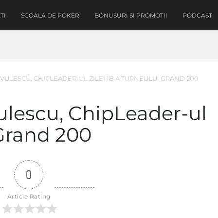
TI
SCOALA DE POKER
BONUSURI SI PROMOTII
PODCAST
VULESCU, CHIPLEADER-UL ZILEI 1B A TURNEULUI GRAND 200
ulescu, ChipLeader-ul
 Grand 200
0
Article Rating