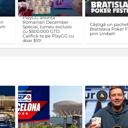
PlayGG anunță
an
Romanian December
Câștigă un pachet
ram
Special, turneu exclusiv
Bratislava Poker F
cu $500.000 GTD.
prin Unibet!
Califică-te pe PlayGG cu
doar $10!