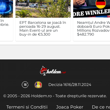
 în
EPT Barcelona se joacă în
Neamțul Andre W
brie.
perioada 16-29 august.
doboară Euro Pok
n
Main Event-ul are un
Millions Rozvadov 
buy-in de €5.300
$482.790
Decizia 1616/28.11.2024
© 2005 - 2026 Holdem.ro - Toate drepturile rezervate.
Termeni si Conditii
Joaca Poker
De ce n