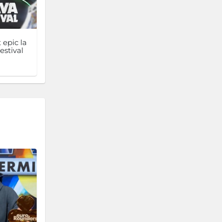
 epic la
estival