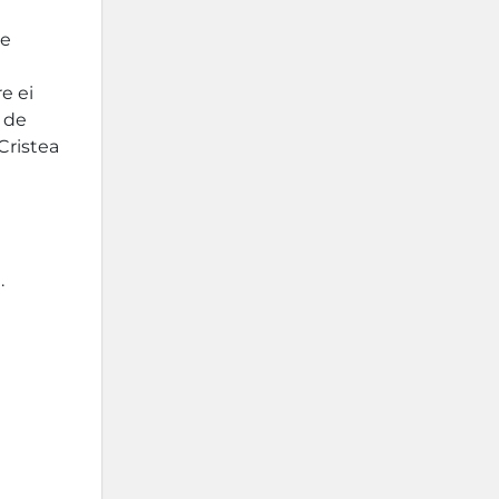
de
e ei
k de
Cristea
.