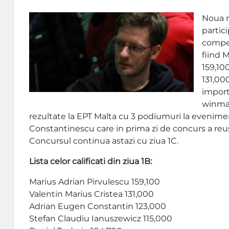
Noua n
partici
compet
fiind 
159,10
131,00
import
winmas
rezultate la EPT Malta cu 3 podiumuri la evenimen
Constantinescu care in prima zi de concurs a reu
Concursul continua astazi cu ziua 1C.
Lista celor calificati din ziua 1B:
Marius Adrian Pirvulescu 159,100
Valentin Marius Cristea 131,000
Adrian Eugen Constantin 123,000
Stefan Claudiu Ianuszewicz 115,000