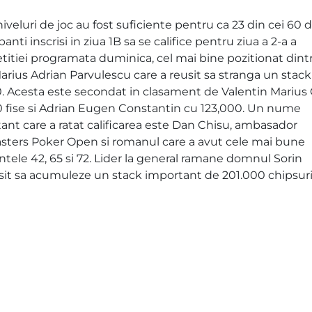
iveluri de joc au fost suficiente pentru ca 23 din cei 60 
panti inscrisi in ziua 1B sa se califice pentru ziua a 2-a a
itiei programata duminica, cel mai bine pozitionat dintr
Marius Adrian Parvulescu care a reusit sa stranga un stac
0. Acesta este secondat in clasament de Valentin Marius 
0 fise si Adrian Eugen Constantin cu 123,000. Un nume
ant care a ratat calificarea este Dan Chisu, ambasador
ters Poker Open si romanul care a avut cele mai bune
tele 42, 65 si 72. Lider la general ramane domnul Sorin
sit sa acumuleze un stack important de 201.000 chipsuri