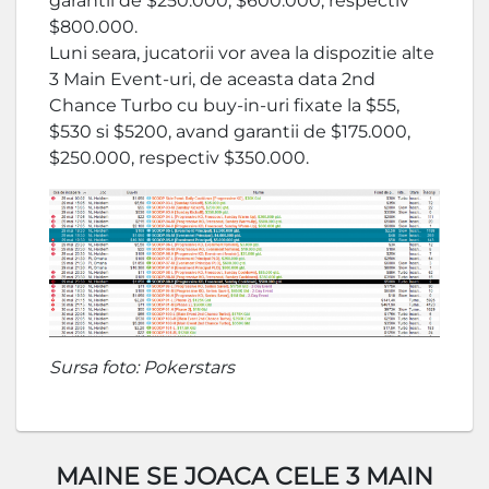
garantii de $250.000, $600.000, respectiv
$800.000.
Luni seara, jucatorii vor avea la dispozitie alte
3 Main Event-uri, de aceasta data 2nd
Chance Turbo cu buy-in-uri fixate la $55,
$530 si $5200, avand garantii de $175.000,
$250.000, respectiv $350.000.
Sursa foto: Pokerstars
MAINE SE JOACA CELE 3 MAIN