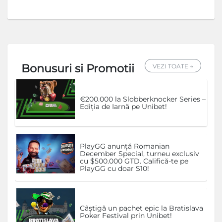
Bonusuri si Promotii
VEZI TOATE →
€200.000 la Slobberknocker Series –
Ediția de Iarnă pe Unibet!
PlayGG anunță Romanian
December Special, turneu exclusiv
cu $500.000 GTD. Califică-te pe
PlayGG cu doar $10!
Câștigă un pachet epic la Bratislava
Poker Festival prin Unibet!