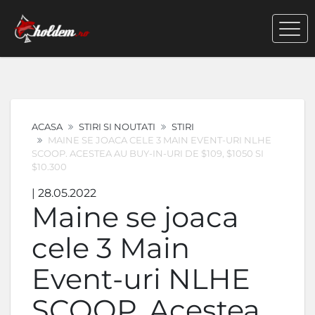
ACASA
STIRI SI NOUTATI
STIRI
MAINE SE JOACA CELE 3 MAIN EVENT-URI NLHE
SCOOP. ACESTEA AU BUY-IN-URI DE $109, $1050 SI
$10.300
| 28.05.2022
Maine se joaca
cele 3 Main
Event-uri NLHE
SCOOP. Acestea