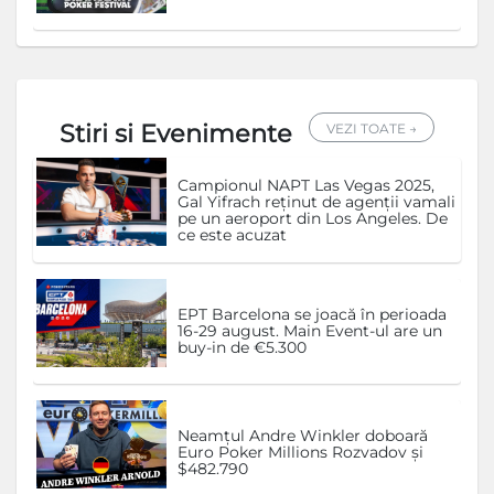
Stiri si Evenimente
VEZI TOATE →
Campionul NAPT Las Vegas 2025,
Gal Yifrach reținut de agenții vamali
pe un aeroport din Los Angeles. De
ce este acuzat
EPT Barcelona se joacă în perioada
16-29 august. Main Event-ul are un
buy-in de €5.300
Neamțul Andre Winkler doboară
Euro Poker Millions Rozvadov și
$482.790