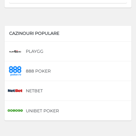
CAZINOURI POPULARE
PLAYGG
D
888 POKER
D
NETBET
D
UNIBET POKER
D