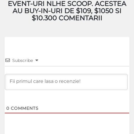
EVENT-URI NLHE SCOOP. ACESTEA
AU BUY-IN-URI DE $109, $1050 SI
$10.300 COMENTARII
Subscribe
0
COMMENTS