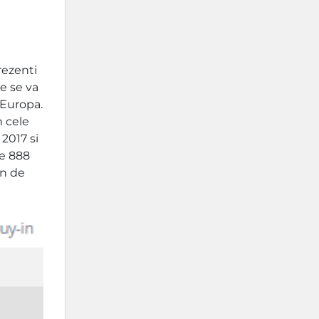
rezenti
e se va
 Europa.
n cele
2017 si
de 888
in de