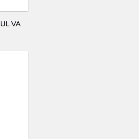
UL VA