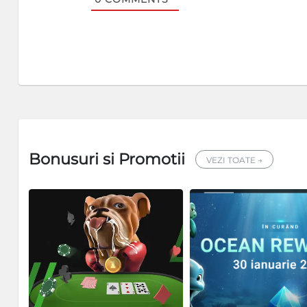
Bonusuri si Promotii
VEZI TOATE →