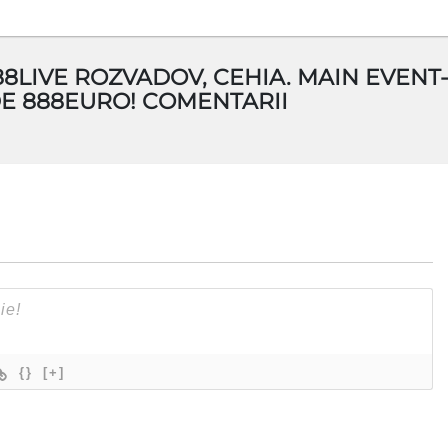
8LIVE ROZVADOV, CEHIA. MAIN EVENT-
DE 888EURO! COMENTARII
{}
[+]