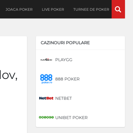
JOACA POKER
LIVE POKER
TURNEE DE POKER
CAZINOURI POPULARE
PLAYGG
DE
ov,
888 POKER
DE
NETBET
DE
UNIBET POKER
DE