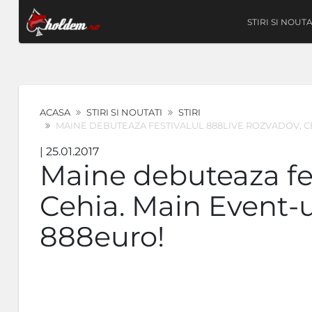
STIRI SI NOUTA
ACASA
STIRI SI NOUTATI
STIRI
MAINE DEBUTEAZA FESTIVALUL 888LIVE ROZVADOV, CE
| 25.01.2017
Maine debuteaza fes
Cehia. Main Event-u
888euro!