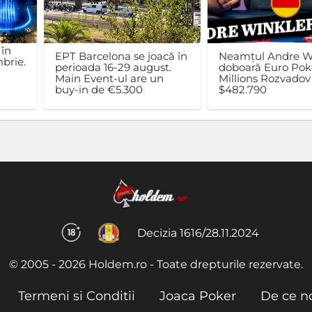
 în
EPT Barcelona se joacă în
Neamțul Andre W
brie.
perioada 16-29 august.
doboară Euro Pok
n
Main Event-ul are un
Millions Rozvadov 
buy-in de €5.300
$482.790
Decizia 1616/28.11.2024
© 2005 - 2026 Holdem.ro - Toate drepturile rezervate.
Termeni si Conditii
Joaca Poker
De ce n