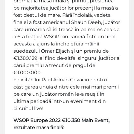
premiat la masa finală și primul, presiunea
pe majoritatea jucătorilor prezenți la masă a
fost destul de mare. Fără îndoială, vedeta
finalei a fost americanul Shaun Deeb, jucător
care urmărea să își treacă în palmares cea de
a 6-a brățară WSOP din carieră. Într-un final,
aceasta a ajuns la încheietura mâinii
suedezului Omar Eljach și un premiu de
€1.380.129, el fiind de-altfel singurul jucător al
cărui premiu a trecut de pragul de
€1.000.000.
Felicitări lui Paul Adrian Covaciu pentru
câștigarea unuia dintre cele mai mari premii
pe care un jucător român le-a reușit în
ultima perioadă într-un eveniment din
circuitul live!
WSOP Europe 2022 €10.350 Main Event,
rezultate masa finală: