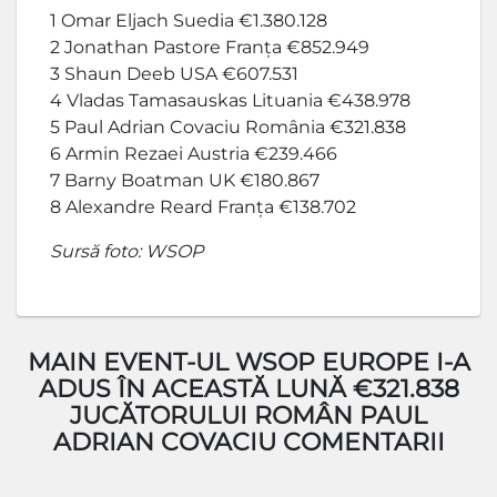
1 Omar Eljach Suedia €1.380.128
2 Jonathan Pastore Franța €852.949
3 Shaun Deeb USA €607.531
4 Vladas Tamasauskas Lituania €438.978
5 Paul Adrian Covaciu România €321.838
6 Armin Rezaei Austria €239.466
7 Barny Boatman UK €180.867
8 Alexandre Reard Franța €138.702
Sursă foto: WSOP
MAIN EVENT-UL WSOP EUROPE I-A
ADUS ÎN ACEASTĂ LUNĂ €321.838
JUCĂTORULUI ROMÂN PAUL
ADRIAN COVACIU COMENTARII