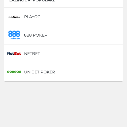
PLAYGG
D
888 POKER
D
NETBET
D
UNIBET POKER
D