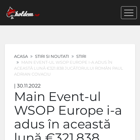
ACASA
STIRI SI NOUTATI
STIRI
MAIN EVENT-UL WSOP EUROPE I-A ADUS ÎN
ACEASTĂ LUNĂ €321.838 JUCĂTORULUI ROMÂN PAUL
ADRIAN COVACIU
| 30.11.2022
Main Event-ul
WSOP Europe i-a
adus în această
lună €321.838