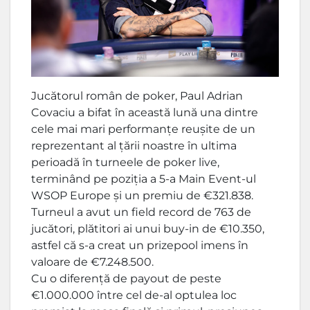
Jucătorul român de poker, Paul Adrian
Covaciu a bifat în această lună una dintre
cele mai mari performanțe reușite de un
reprezentant al țării noastre în ultima
perioadă în turneele de poker live,
terminând pe poziția a 5-a Main Event-ul
WSOP Europe și un premiu de €321.838.
Turneul a avut un field record de 763 de
jucători, plătitori ai unui buy-in de €10.350,
astfel că s-a creat un prizepool imens în
valoare de €7.248.500.
Cu o diferență de payout de peste
€1.000.000 între cel de-al optulea loc