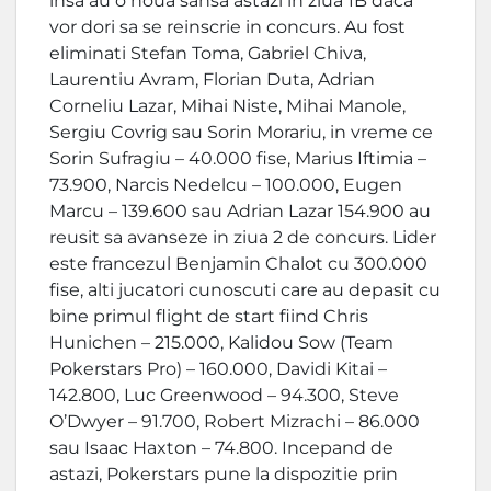
insa au o noua sansa astazi in ziua 1B daca
vor dori sa se reinscrie in concurs. Au fost
eliminati Stefan Toma, Gabriel Chiva,
Laurentiu Avram, Florian Duta, Adrian
Corneliu Lazar, Mihai Niste, Mihai Manole,
Sergiu Covrig sau Sorin Morariu, in vreme ce
Sorin Sufragiu – 40.000 fise, Marius Iftimia –
73.900, Narcis Nedelcu – 100.000, Eugen
Marcu – 139.600 sau Adrian Lazar 154.900 au
reusit sa avanseze in ziua 2 de concurs. Lider
este francezul Benjamin Chalot cu 300.000
fise, alti jucatori cunoscuti care au depasit cu
bine primul flight de start fiind Chris
Hunichen – 215.000, Kalidou Sow (Team
Pokerstars Pro) – 160.000, Davidi Kitai –
142.800, Luc Greenwood – 94.300, Steve
O’Dwyer – 91.700, Robert Mizrachi – 86.000
sau Isaac Haxton – 74.800. Incepand de
astazi, Pokerstars pune la dispozitie prin