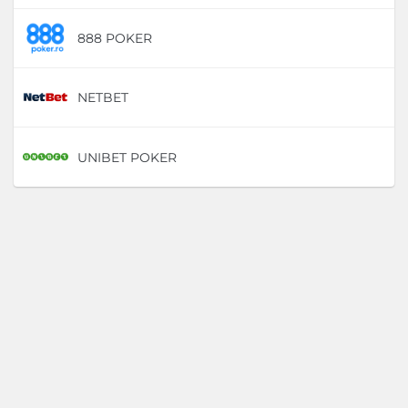
888 POKER
D
NETBET
D
UNIBET POKER
D