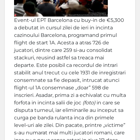
Event-ul EPT Barcelona cu buy-in de €5,300
a debutat in cursul zilei de ieri in incinta
cazinoului Barcelona, programand primul
flight de start 1A. Acesta a atras 726 de
jucatori, dintre care 259 si-au consolidat
stackuri, reusind astfel sa treaca mai
departe. Este posibil ca recordul de intrari
stabilit anul trecut cu cele 1931 de inregistrari
consemnate sa fie depasit, intrucat atunci
flight-ul 1A consemnase „doar” 598 de
inscrieri. Asadar, prima zi a echivalat cu multa
forfota in incinta salii de joc
(foto)
in care se
disputa turneul, iar eliminarile au inceput sa
curga pe banda rulanta inca din primele
level-uri ale zilei. Din pacate, printre „victime”
s-au numarat mai multi jucatori romani, care