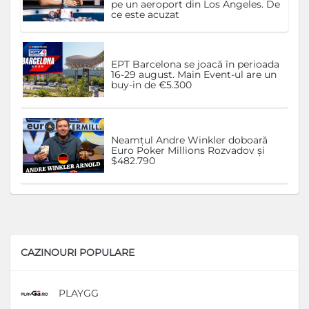
pe un aeroport din Los Angeles. De
ce este acuzat
EPT Barcelona se joacă în perioada
16-29 august. Main Event-ul are un
buy-in de €5.300
Neamțul Andre Winkler doboară
Euro Poker Millions Rozvadov și
$482.790
CAZINOURI POPULARE
PLAYGG
D