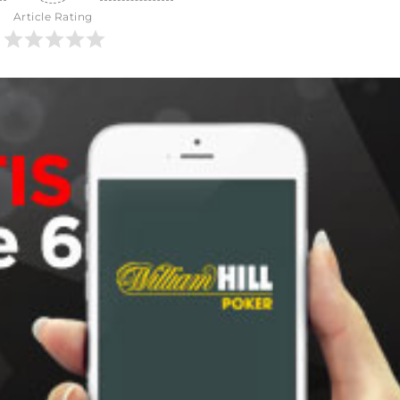
Article Rating