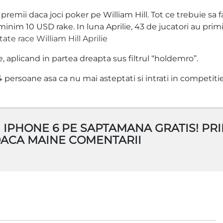
premii daca joci poker pe William Hill. Tot ce trebuie sa f
inim 10 USD rake. In luna Aprilie, 43 de jucatori au primi
ate race William Hill Aprilie
, aplicand in partea dreapta sus filtrul “holdemro”.
 persoane asa ca nu mai asteptati si intrati in competitie
 IPHONE 6 PE SAPTAMANA GRATIS! PR
OACA MAINE COMENTARII