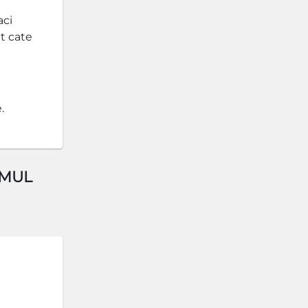
aci
t cate
.
IMUL