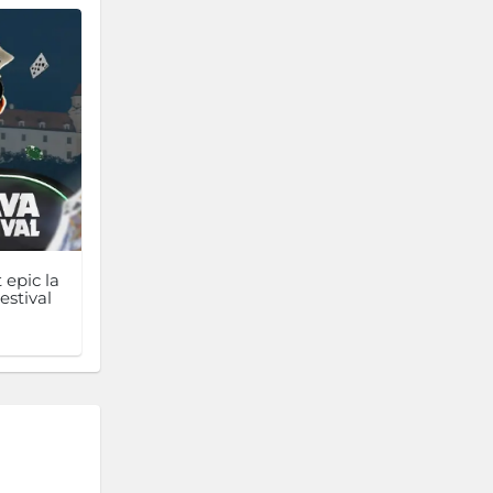
 epic la
estival