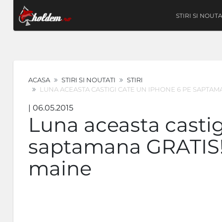
STIRI SI NOUTA
ACASA
STIRI SI NOUTATI
STIRI
LUNA ACEASTA CASTIGI CATE UN IPHONE 6 PE SAPTAM
| 06.05.2015
Luna aceasta castig
saptamana GRATIS! 
maine