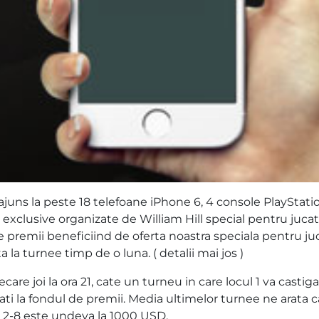
uns la peste 18 telefoane iPhone 6, 4 console PlayStatio
xclusive organizate de William Hill special pentru jucat
te premii beneficiind de oferta noastra speciala pentru juc
a la turnee timp de o luna. ( detalii mai jos )
re joi la ora 21, cate un turneu in care locul 1 va castig
ati la fondul de premii. Media ultimelor turnee ne arata c
le 2-8 este undeva la 1000 USD.