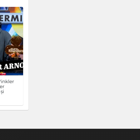
inkler
er
și