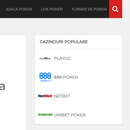
JOACA POKER
LIVE POKER
TURNEE DE POKER
CAZINOURI POPULARE
PLAYGG
DE
888 POKER
DE
a
NETBET
DE
UNIBET POKER
DE