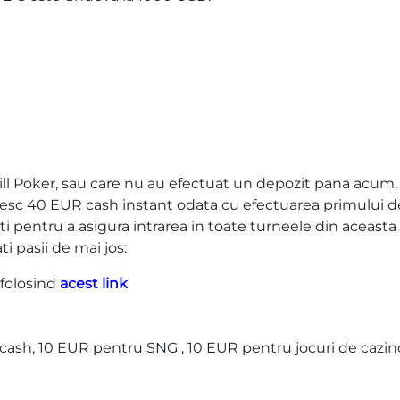
Hill Poker, sau care nu au efectuat un depozit pana acum,
mesc 40 EUR cash instant odata cu efectuarea primului d
iti pentru a asigura intrarea in toate turneele din aceasta
i pasii de mai jos:
 folosind
acest link
 cash, 10 EUR pentru SNG , 10 EUR pentru jocuri de cazino