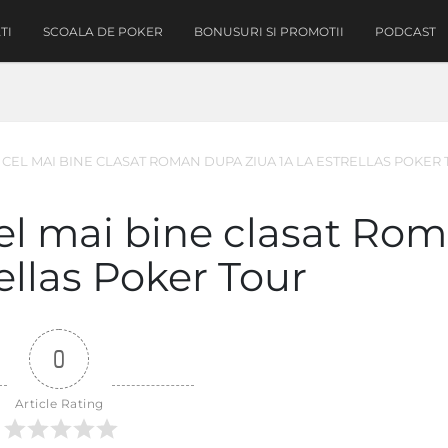
TI
SCOALA DE POKER
BONUSURI SI PROMOTII
PODCAST
 CEL MAI BINE CLASAT ROMAN DUPA ZIUA 1A LA ESTRELLAS POKER
cel mai bine clasat Ro
ellas Poker Tour
0
Article Rating