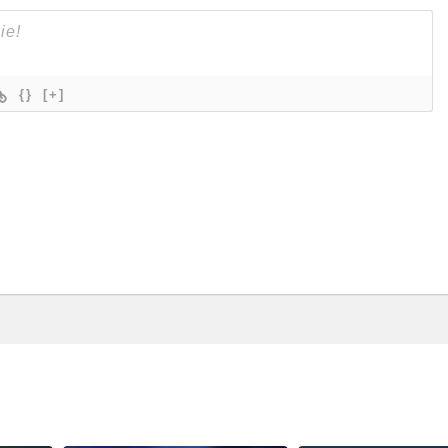
{}
[+]