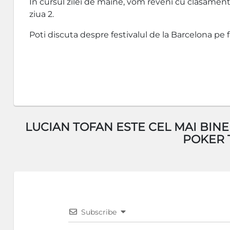
In cursul zilei de maine, vom reveni cu clasamentul
ziua 2.
Poti discuta despre festivalul de la Barcelona pe
LUCIAN TOFAN ESTE CEL MAI BINE
POKER 
Subscribe