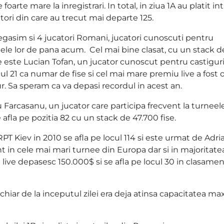
foarte mare la inregistrari. In total, in ziua 1A au platit in
tori din care au trecut mai departe 125.
 regasim si 4 jucatori Romani, jucatori cunoscuti pentru
le lor de pana acum. Cel mai bine clasat, cu un stack d
e este Lucian Tofan, un jucator cunoscut pentru castiguri
cul 21 ca numar de fise si cel mai mare premiu live a fost 
our. Sa speram ca va depasi recordul in acest an.
 Farcasanu, un jucator care participa frecvent la turneel
afla pe pozitia 82 cu un stack de 47.700 fise.
T Kiev in 2010 se afla pe locul 114 si este urmat de Adri
nt in cele mai mari turnee din Europa dar si in majoritat
 live depasesc 150.000$ si se afla pe locul 30 in clasament
chiar de la inceputul zilei era deja atinsa capacitatea m