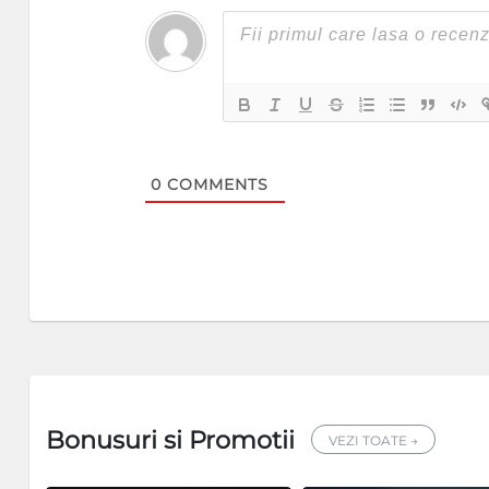
0
COMMENTS
Bonusuri si Promotii
VEZI TOATE →