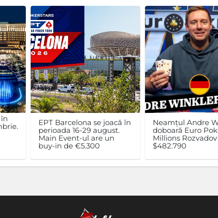
 în
EPT Barcelona se joacă în
Neamțul Andre W
brie.
perioada 16-29 august.
doboară Euro Pok
n
Main Event-ul are un
Millions Rozvadov 
buy-in de €5.300
$482.790