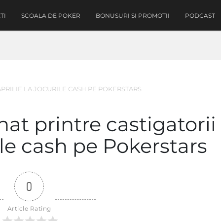
TI
SCOALA DE POKER
BONUSURI SI PROMOTII
PODCAST
 APRILIE LA JOCURILE CASH PE POKERSTARS
at printre castigatorii
rile cash pe Pokerstars
0
Article Rating