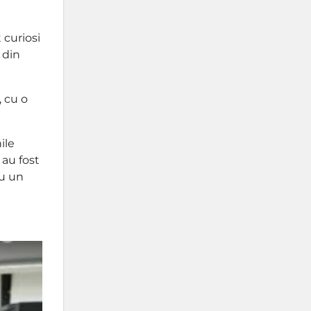
 curiosi
 din
, cu o
ile
 au fost
cu un