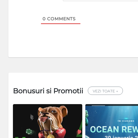
0
COMMENTS
Bonusuri si Promotii
VEZI TOATE →