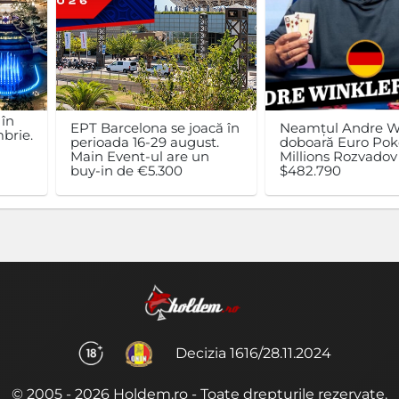
 în
EPT Barcelona se joacă în
Neamțul Andre W
brie.
perioada 16-29 august.
doboară Euro Pok
n
Main Event-ul are un
Millions Rozvadov 
buy-in de €5.300
$482.790
Decizia 1616/28.11.2024
© 2005 - 2026 Holdem.ro - Toate drepturile rezervate.