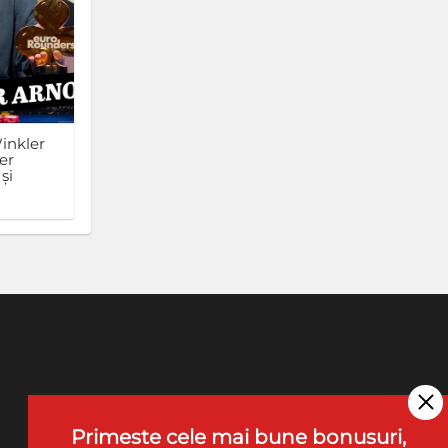
inkler
er
și
Primeste cele mai bune bonusuri,