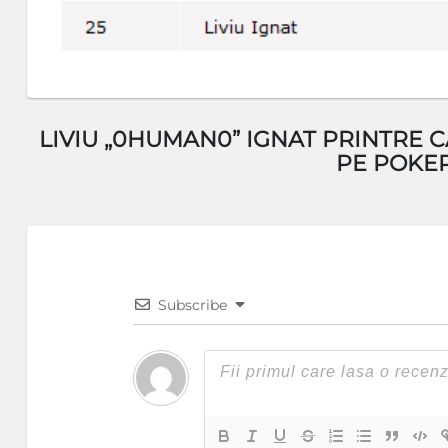
LIVIU „0HUMAN0” IGNAT PRINTRE C
PE POKE
Subscribe