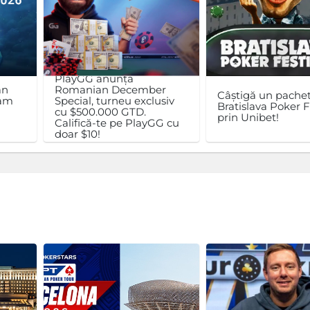
PlayGG anunță
an
Romanian December
Câștigă un pachet
ram
Special, turneu exclusiv
Bratislava Poker F
cu $500.000 GTD.
prin Unibet!
Califică-te pe PlayGG cu
doar $10!