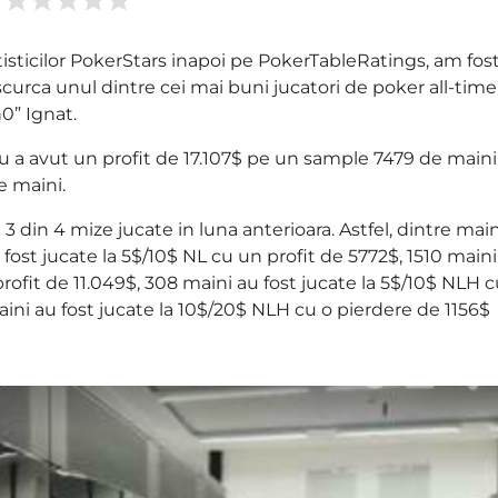
sticilor PokerStars inapoi pe PokerTableRatings, am fost
urca unul dintre cei mai buni jucatori de poker all-time
0” Ignat.
viu a avut un profit de 17.107$ pe un sample 7479 de maini
 maini.
 din 4 mize jucate in luna anterioara. Astfel, dintre main
u fost jucate la 5$/10$ NL cu un profit de 5772$, 1510 maini
profit de 11.049$, 308 maini au fost jucate la 5$/10$ NLH 
maini au fost jucate la 10$/20$ NLH cu o pierdere de 1156$