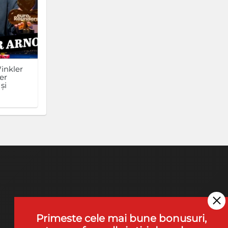
inkler
er
și
Primeste cele mai bune bonusuri,