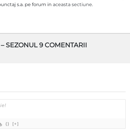
punctaj s.a. pe forum in
aceasta sectiune
.
 – SEZONUL 9 COMENTARII
{}
[+]