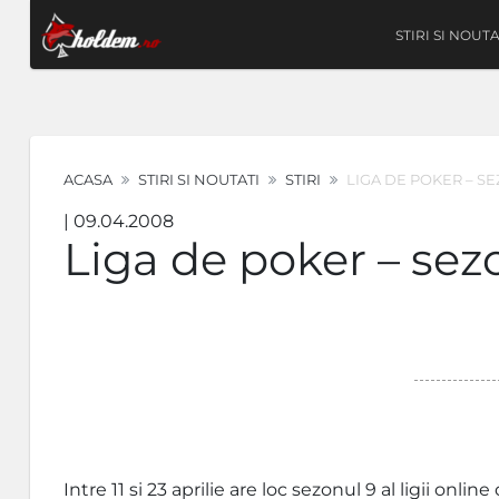
STIRI SI NOUTA
ACASA
STIRI SI NOUTATI
STIRI
LIGA DE POKER – S
| 09.04.2008
Liga de poker – sez
Intre 11 si 23 aprilie are loc sezonul 9 al ligii o