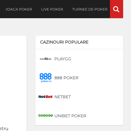
JOACA POKER
LIVE POKER
TURNEE DE POKER
CAZINOURI POPULARE
PLAYGG
DE
888 POKER
DE
NETBET
DE
UNIBET POKER
DE
ntru