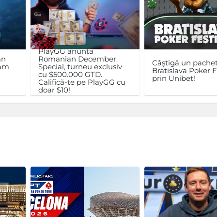
PlayGG anunță
an
Romanian December
Câștigă un pachet
ram
Special, turneu exclusiv
Bratislava Poker F
cu $500.000 GTD.
prin Unibet!
Califică-te pe PlayGG cu
doar $10!