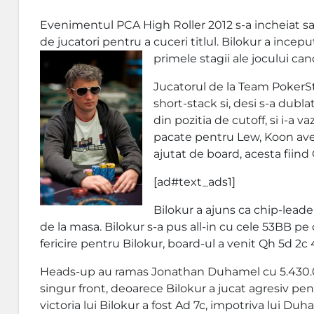
Evenimentul PCA High Roller 2012 s-a incheiat s
de jucatori pentru a cuceri titlul. Bilokur a incep
primele stagii ale jocului can
Jucatorul de la Team PokerSt
short-stack si, desi s-a dublat
din pozitia de cutoff, si i-a 
pacate pentru Lew, Koon avea 
ajutat de board, acesta fiind 
[ad#text_ads1]
Bilokur a ajuns ca chip-leade
de la masa. Bilokur s-a pus all-in cu cele 53BB pe c
fericire pentru Bilokur, board-ul a venit Qh 5d 2c 
Heads-up au ramas Jonathan Duhamel cu 5.430.000 
singur front, deoarece Bilokur a jucat agresiv pen
victoria lui Bilokur a fost Ad 7c, impotriva lui Du