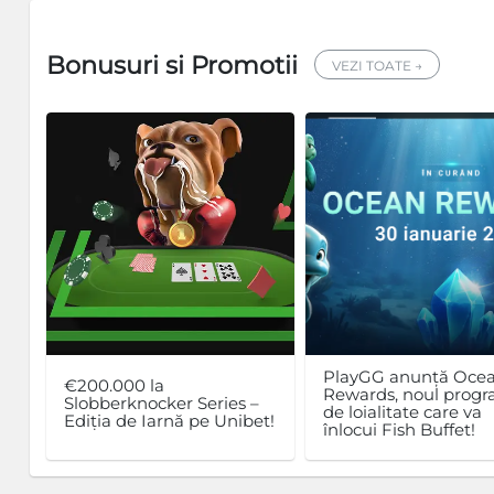
Bonusuri si Promotii
VEZI TOATE →
PlayGG anunță Oce
€200.000 la
Rewards, noul prog
Slobberknocker Series –
de loialitate care va
Ediția de Iarnă pe Unibet!
înlocui Fish Buffet!