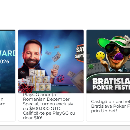
PlayGG anunță
an
Romanian December
Câștigă un pachet
ram
Special, turneu exclusiv
Bratislava Poker F
cu $500.000 GTD.
prin Unibet!
Califică-te pe PlayGG cu
doar $10!