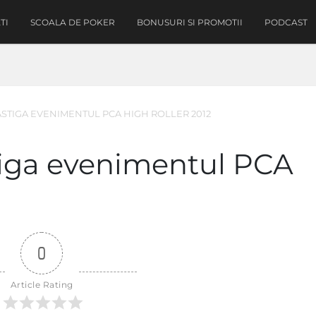
TI
SCOALA DE POKER
BONUSURI SI PROMOTII
PODCAST
STIGA EVENIMENTUL PCA HIGH ROLLER 2012
tiga evenimentul PCA
0
Article Rating