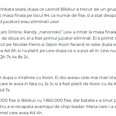
ambata seara, dupa ce Leonid Bilokur a trecut de un gru
ut masa finala pe locul #4 ca numar de fise, si a stat deopa
d jucatorii erau eliminati usor.
ars Online, Randy „nanonoko” Lew a intrat la masa finala
 de doua ori, el a fost primul jucator eliminat. El a primit
vazut pe Nicolas Fierro si Jason Koon facand re-raise dupa e
Ad Ah si l-a platit pe Lew dupa ce s-a pus all in. Lew nu 
Qh 7s 4s 8s 2c.
r dupa o intalnire cu Koon. Ei doi aveau cele mai mari sta
are le avea in fata cu Js Jc si a fost platit de Koon cu As 
4d Ts.
fise si Bilokur cu 1.960.000 fise, dar batalia s-a tinut 
tru a-si recapata avantajul de chip-leader. Mana care i-a
hamel care avea Kd 4h.