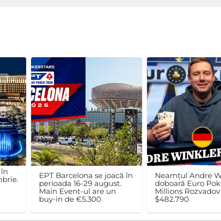
 în
EPT Barcelona se joacă în
Neamțul Andre W
brie.
perioada 16-29 august.
doboară Euro Pok
n
Main Event-ul are un
Millions Rozvadov 
buy-in de €5.300
$482.790