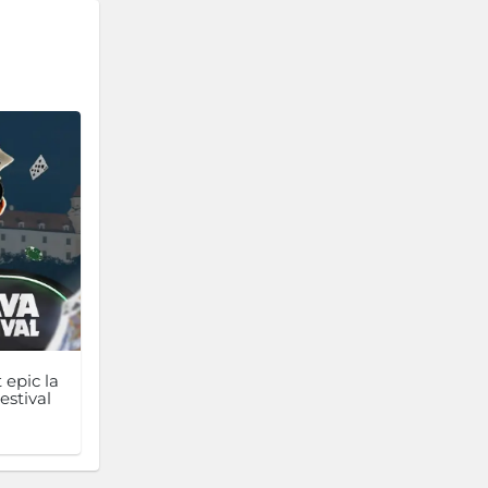
 epic la
estival