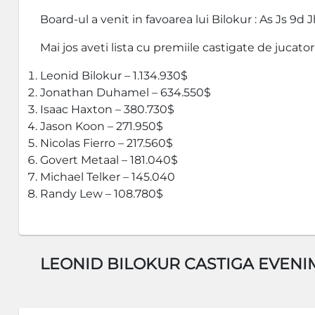
Board-ul a venit in favoarea lui Bilokur : As Js 9d J
Mai jos aveti lista cu premiile castigate de jucatori
Leonid Bilokur – 1.134.930$
Jonathan Duhamel – 634.550$
Isaac Haxton – 380.730$
Jason Koon – 271.950$
Nicolas Fierro – 217.560$
Govert Metaal – 181.040$
Michael Telker – 145.040
Randy Lew – 108.780$
LEONID BILOKUR CASTIGA EVENI