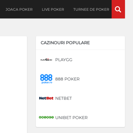
JOACA POKER
LIVE POKER
TURNEE DE POKER
CAZINOURI POPULARE
PLAYGG
DE
888 POKER
DE
NETBET
DE
UNIBET POKER
DE