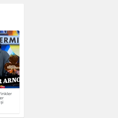
inkler
er
și