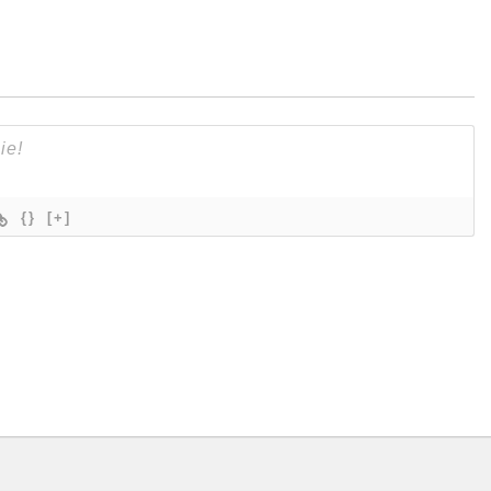
{}
[+]