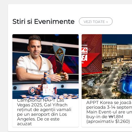
Stiri si Evenimente
VEZI TOATE →
Campionul NAPT Las
APPT Korea se joacă
Vegas 2025, Gal Yifrach
perioada 3-14 septem
reținut de agenții vamali
Main Event-ul are u
pe un aeroport din Los
buy-in de ₩1.8M
Angeles. De ce este
(aproximativ $1.260)
acuzat