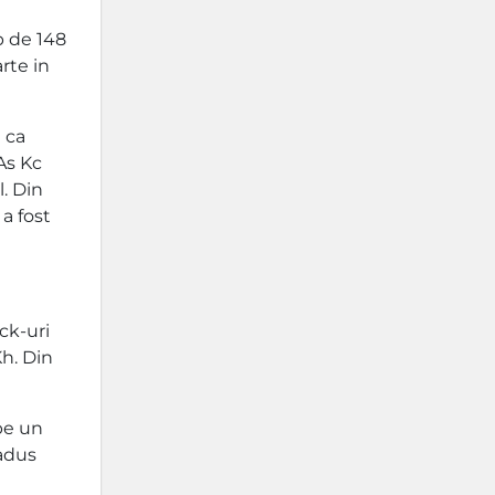
p de 148
rte in
 ca
 As Kc
l. Din
a fost
ck-uri
Kh. Din
pe un
 adus