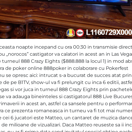
aceasta noapte incepand cu ora 00:30 in transmisie direc
ou „norocos” castigator va calatori in acest an in Las Veg
turneul 888 Crazy Eights ($888.888 la locul 1) in mod ab
a de poker online 888poker in colaborare cu Pokerfest
nu se opresc aici: intrucat s-a bucurat de succes atat prin
e de pe B1TV, show-ul va fi prelungit cu inca 6 editii, astf
Vegas si vor juca in turneul 888 Crazy Eights prin pachetel
 se va adauga bineinteles si castigatorul 888 Live Bucures
imaverii in acest an, astfel ca sansele pentru o performa
 ce prezenta romaneasca in turneu va fi tot mai numer
 de cei 6 jucatori este Matteo, un cantaret de muzica danc
i de milioane de vizualizari. Daca Matteo reuseste sa ii in
gas, nu ar fi prima data cand invitatul special obtine pach