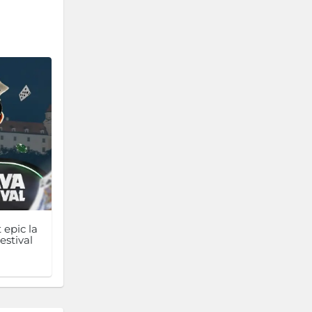
 epic la
estival