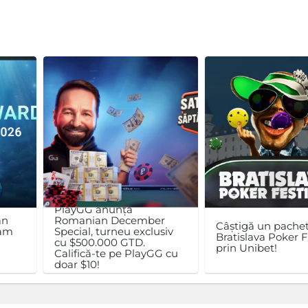
PlayGG anunță
an
Romanian December
Câștigă un pachet
ram
Special, turneu exclusiv
Bratislava Poker F
cu $500.000 GTD.
prin Unibet!
Califică-te pe PlayGG cu
doar $10!