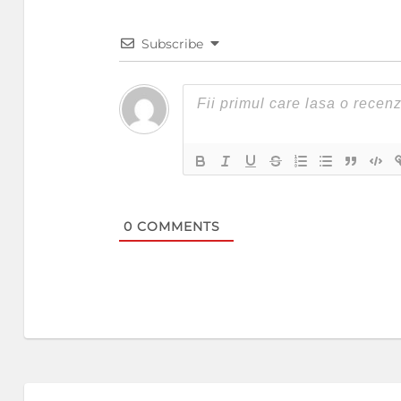
Subscribe
0
COMMENTS