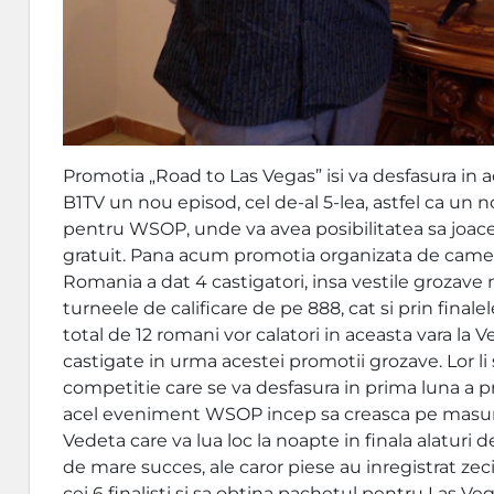
Promotia „Road to Las Vegas” isi va desfasura in 
B1TV un nou episod, cel de-al 5-lea, astfel ca un n
pentru WSOP, unde va avea posibilitatea sa joace 
gratuit. Pana acum promotia organizata de camer
Romania a dat 4 castigatori, insa vestile grozave 
turneele de calificare de pe 888, cat si prin finalel
total de 12 romani vor calatori in aceasta vara la 
castigate in urma acestei promotii grozave. Lor li
competitie care se va desfasura in prima luna a pr
acel eveniment WSOP incep sa creasca pe masura
Vedeta care va lua loc la noapte in finala alaturi
de mare succes, ale caror piese au inregistrat zec
cei 6 finalisti si sa obtina pachetul pentru Las Ve