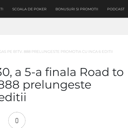
TI
SCOALA DE POKER
BONUSURI SI PROMOTII
PODCAST
GAS PE B1TV. 888 PRELUNGESTE PROMOTIA CU INCA 6 EDITII
0, a 5-a finala Road to
 888 prelungeste
ditii
0