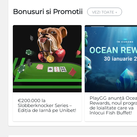
Bonusuri si Promotii
VEZI TOATE →
PlayGG anunță Oce
€200.000 la
Rewards, noul prog
Slobberknocker Series –
de loialitate care va
Ediția de Iarnă pe Unibet!
înlocui Fish Buffet!