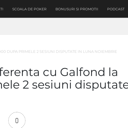
TI
SCOALA DE POKER
BONUSURI SI PROMOTII
PODCAST
00 DUPA PRIMELE 2 SESIUNI DISPUTATE IN LUNA NOIEMBRIE
ferenta cu Galfond la
le 2 sesiuni disputate
0