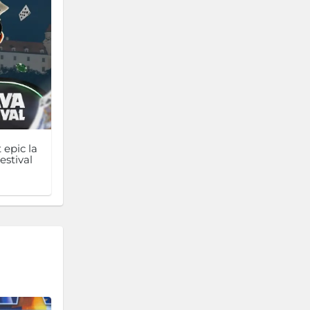
 epic la
estival