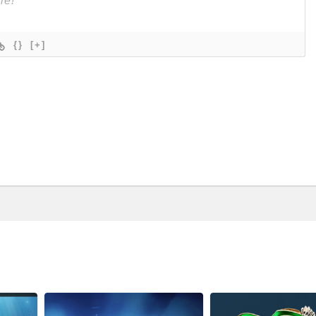
{}
[+]