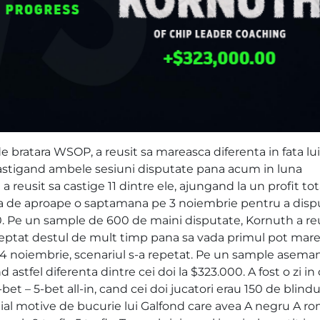
 bratara WSOP, a reusit sa mareasca diferenta in fata lui
castigand ambele sesiuni disputate pana acum in luna
a reusit sa castige 11 dintre ele, ajungand la un profit tot
uza de aproape o saptamana pe 3 noiembrie pentru a disp
. Pe un sample de 600 de maini disputate, Kornuth a reu
asteptat destul de mult timp pana sa vada primul pot mar
 4 noiembrie, scenariul s-a repetat. Pe un sample asema
astfel diferenta dintre cei doi la $323.000. A fost o zi in
et – 5-bet all-in, cand cei doi jucatori erau 150 de blindu
itial motive de bucurie lui Galfond care avea A negru A r