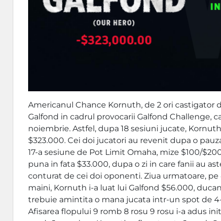
Americanul Chance Kornuth, de 2 ori castigator de
Galfond in cadrul provocarii Galfond Challenge, 
noiembrie. Astfel, dupa 18 sesiuni jucate, Kornuth 
$323.000. Cei doi jucatori au revenit dupa o pa
17-a sesiune de Pot Limit Omaha, mize $100/$200
puna in fata $33.000, dupa o zi in care fanii au 
conturat de cei doi oponenti. Ziua urmatoare, pe
maini, Kornuth i-a luat lui Galfond $56.000, ducand 
trebuie amintita o mana jucata intr-un spot de 4-b
Afisarea flopului 9 romb 8 rosu 9 rosu i-a adus in