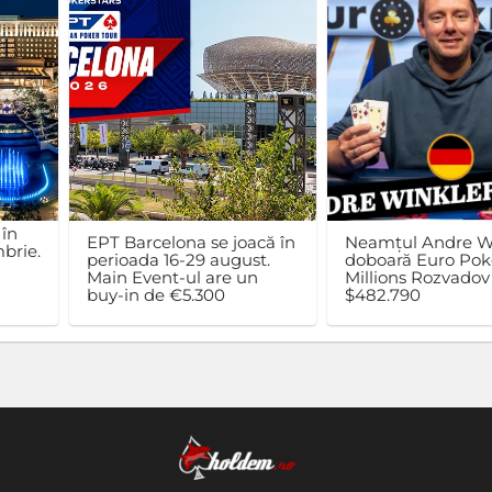
 în
EPT Barcelona se joacă în
Neamțul Andre W
brie.
perioada 16-29 august.
doboară Euro Pok
n
Main Event-ul are un
Millions Rozvadov 
buy-in de €5.300
$482.790