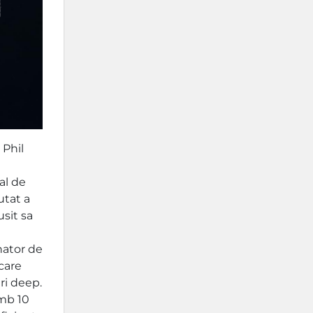
 Phil
al de
utat a
sit sa
e
nator de
 care
ri deep.
omb 10