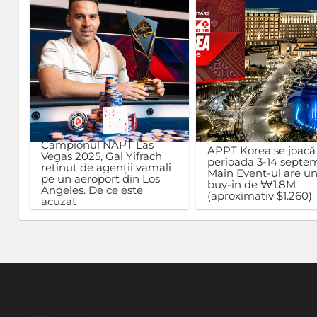
Campionul NAPT Las
APPT Korea se joacă
Vegas 2025, Gal Yifrach
perioada 3-14 septem
reținut de agenții vamali
Main Event-ul are u
pe un aeroport din Los
buy-in de ₩1.8M
Angeles. De ce este
(aproximativ $1.260)
acuzat