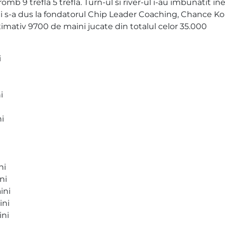
mb 9 trefla 5 trefla. Turn-ul si river-ul i-au imbunatit ine
ilei s-a dus la fondatorul Chip Leader Coaching, Chance K
oximativ 9700 de maini jucate din totalul celor 35.000
i
i
i
ni
ni
ini
ini
ini