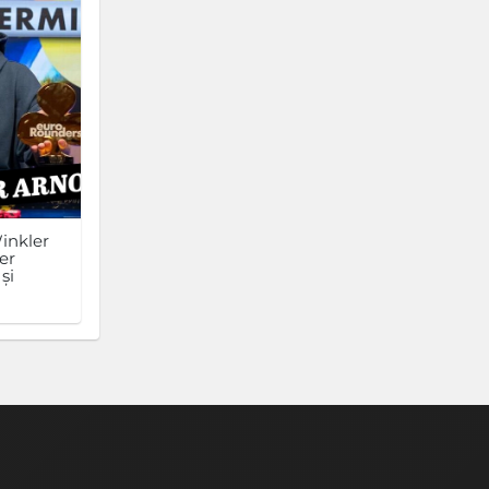
inkler
er
și