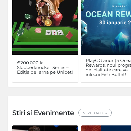
PlayGG anunță Oce
€200.000 la
Rewards, noul prog
Slobberknocker Series –
de loialitate care va
Ediția de Iarnă pe Unibet!
înlocui Fish Buffet!
Stiri si Evenimente
VEZI TOATE →