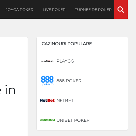
JOACA POKER
LIVE POKER
TURNEE DE POKER
CAZINOURI POPULARE
PLAYGG
DE
888 POKER
DE
 in
NETBET
DE
UNIBET POKER
DE