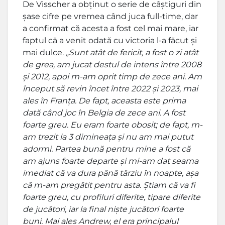
De Visscher a obținut o serie de câștiguri din
șase cifre pe vremea când juca full-time, dar
a confirmat că acesta a fost cel mai mare, iar
faptul că a venit odată cu victoria l-a făcut și
mai dulce.
„Sunt atât de fericit, a fost o zi atât
de grea, am jucat destul de intens între 2008
și 2012, apoi m-am oprit timp de zece ani. Am
început să revin încet între 2022 și 2023, mai
ales în Franța. De fapt, aceasta este prima
dată când joc în Belgia de zece ani. A fost
foarte greu. Eu eram foarte obosit; de fapt, m-
am trezit la 3 dimineața și nu am mai putut
adormi. Partea bună pentru mine a fost că
am ajuns foarte departe și mi-am dat seama
imediat că va dura până târziu în noapte, așa
că m-am pregătit pentru asta. Știam că va fi
foarte greu, cu profiluri diferite, tipare diferite
de jucători, iar la final niște jucători foarte
buni. Mai ales Andrew, el era principalul