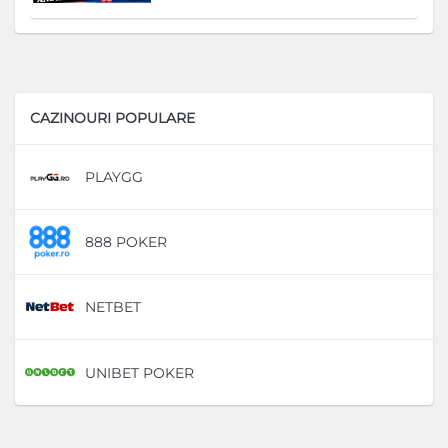
CAZINOURI POPULARE
PLAYGG
D
888 POKER
D
NETBET
D
UNIBET POKER
D