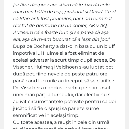
jucător despre care știam că îmi va da cele
mai mari bătăi de cap, probabil și David. Cred
că Stan ar fi fost periculos, dar l-am eliminat
destul de devreme cu un cooler, AK v AQ.
Auzisem că e foarte bun și se părea că așa
era, așa că m-am bucurat că a ieșit din joc.”
După ce Docherty a dat-o în bară cu un bluff
împotriva lui Hulme și a fost eliminat de
același adversar la scurt timp după aceea, De
Visscher, Hulme și Veldhoen s-au luptat pot
după pot, fiind nevoie de peste patru ore
până când lucrurile au început să se clarifice.
De Visscher a condus ierarhia pe parcursul
unei mari părți a turneului, dar efectiv nu s-
au ivit circumstanțele potrivite pentru ca doi
jucători să fie dispuși să parieze sume
semnificative în același timp.
Cu toate acestea, a reușit în cele din urmă