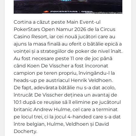
Cortina a căzut peste Main Event-ul
PokerStars Open Namur 2026 de la Circus
Casino Resort, iar cei nouă jucători care au
ajuns la masa finală au oferit o bătălie epică a
voinței și a strategiilor de poker de nivel înalt.
Au fost necesare peste 11 ore de joc până
când Koen De Visscher a fost încoronat
campion pe teren propriu, învingându-l la
heads-up pe austriacul Henrik Veldhoen.
De fapt, adevărata bătălie nu s-a dat acolo,
întrucât De Visscher deținea un avantaj de
10:1 după ce reușise să îl elimine pe jucătorul
britanic Andrew Hulme, cel care a terminat
pe locul trei, ci la jocul 4-handed care s-a dat
între belgian, Hulme, Veldhoen și David
Docherty.