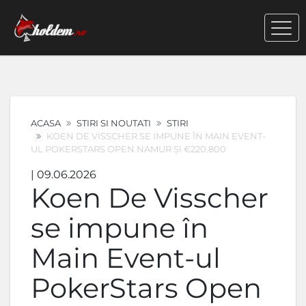
ACASA
STIRI SI NOUTATI
STIRI
KOEN DE VISSCHER SE IMPUNE ÎN MAIN EVENT-
UL POKERSTARS OPEN NAMUR ȘI €220.800
| 09.06.2026
Koen De Visscher
se impune în
Main Event-ul
PokerStars Open