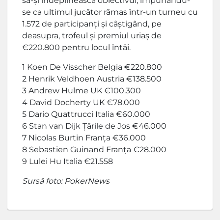
să-și îndeplinească obiectivul, impunându-
se ca ultimul jucător rămas într-un turneu cu
1.572 de participanți și câștigând, pe
deasupra, trofeul și premiul uriaș de
€220.800 pentru locul întâi.
1 Koen De Visscher Belgia €220.800
2 Henrik Veldhoen Austria €138.500
3 Andrew Hulme UK €100.300
4 David Docherty UK €78.000
5 Dario Quattrucci Italia €60.000
6 Stan van Dijk Țările de Jos €46.000
7 Nicolas Burtin Franța €36.000
8 Sebastien Guinand Franța €28.000
9 Lulei Hu Italia €21.558
Sursă foto: PokerNews