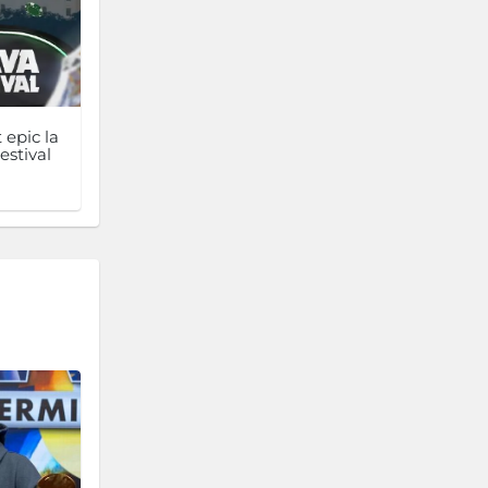
 epic la
estival