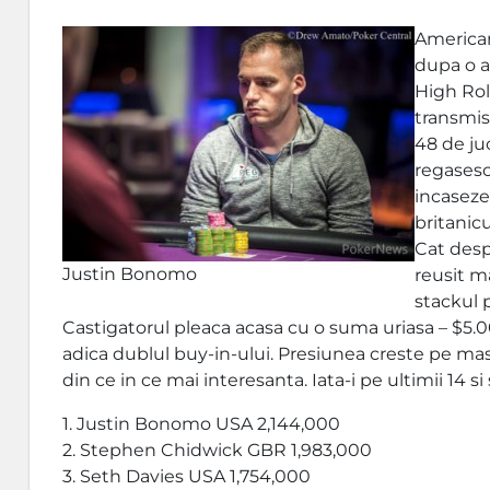
American
dupa o a
High Roll
transmis
48 de ju
regasesc 
incaseze
britanic
Cat desp
Justin Bonomo
reusit m
stackul p
Castigatorul pleaca acasa cu o suma uriasa – $5.0
adica dublul buy-in-ului. Presiunea creste pe mas
din ce in ce mai interesanta. Iata-i pe ultimii 14 s
1. Justin Bonomo USA 2,144,000
2. Stephen Chidwick GBR 1,983,000
3. Seth Davies USA 1,754,000