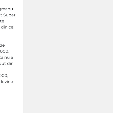
egreanu
at Super
ste
 din cei
 de
.000.
ta nu a
dut din
.000,
 devine