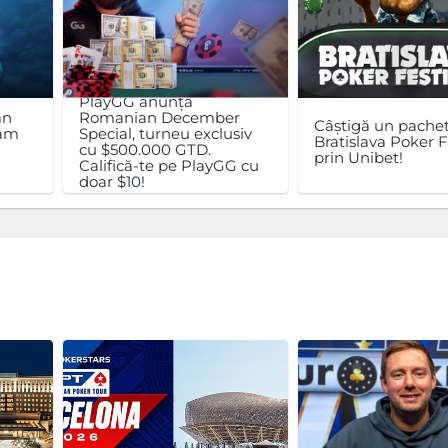
PlayGG anunță
an
Romanian December
Câștigă un pachet
ram
Special, turneu exclusiv
Bratislava Poker F
cu $500.000 GTD.
prin Unibet!
Califică-te pe PlayGG cu
doar $10!