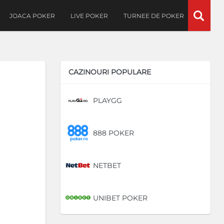
JOACA POKER
LIVE POKER
TURNEE DE POKER
CAZINOURI POPULARE
PLAYGG
DE
888 POKER
DE
NETBET
DE
UNIBET POKER
DE