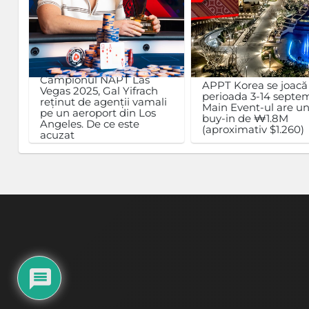
Campionul NAPT Las
APPT Korea se joacă
Vegas 2025, Gal Yifrach
perioada 3-14 septem
reținut de agenții vamali
Main Event-ul are u
pe un aeroport din Los
buy-in de ₩1.8M
Angeles. De ce este
(aproximativ $1.260)
acuzat