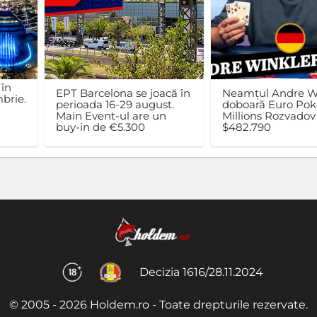
 în
EPT Barcelona se joacă în
Neamțul Andre W
brie.
perioada 16-29 august.
doboară Euro Pok
n
Main Event-ul are un
Millions Rozvadov 
buy-in de €5.300
$482.790
Decizia 1616/28.11.2024
© 2005 - 2026 Holdem.ro - Toate drepturile rezervate.