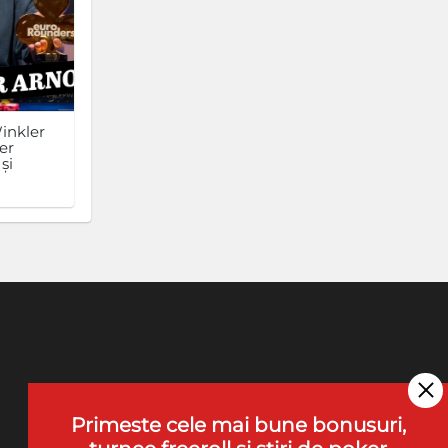
inkler
er
și
Primeste cele mai bune bonusuri,