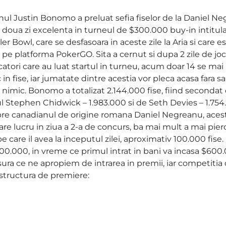
ul Justin Bonomo a preluat sefia fiselor de la Daniel N
 doua zi excelenta in turneul de $300.000 buy-in intitul
er Bowl, care se desfasoara in aceste zile la Aria si care e
 pe platforma PokerGO. Sita a cernut si dupa 2 zile de joc
catori care au luat startul in turneu, acum doar 14 se mai
in fise, iar jumatate dintre acestia vor pleca acasa fara sa
 nimic. Bonomo a totalizat 2.144.000 fise, fiind secondat
ul Stephen Chidwick – 1.983.000 si de Seth Devies – 1.754
re canadianul de origine romana Daniel Negreanu, aces
are lucru in ziua a 2-a de concurs, ba mai mult a mai pier
e care il avea la inceputul zilei, aproximativ 100.000 fise.
00.000, in vreme ce primul intrat in bani va incasa $600
ura ce ne apropiem de intrarea in premii, iar competitia
i structura de premiere: