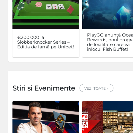
PlayGG anunță Oce
€200.000 la
Rewards, noul prog
Slobberknocker Series –
de loialitate care va
Ediția de Iarnă pe Unibet!
înlocui Fish Buffet!
Stiri si Evenimente
VEZI TOATE →