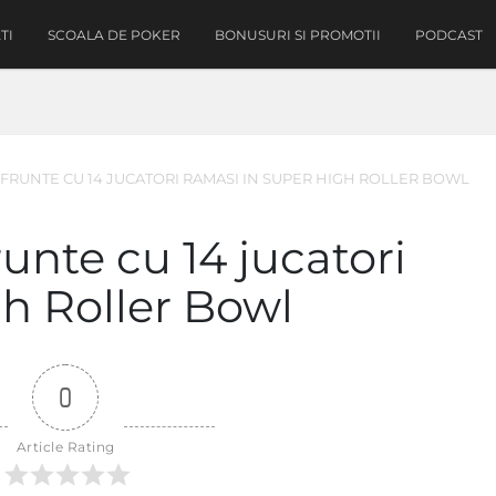
TI
SCOALA DE POKER
BONUSURI SI PROMOTII
PODCAST
FRUNTE CU 14 JUCATORI RAMASI IN SUPER HIGH ROLLER BOWL
unte cu 14 jucatori
h Roller Bowl
0
Article Rating