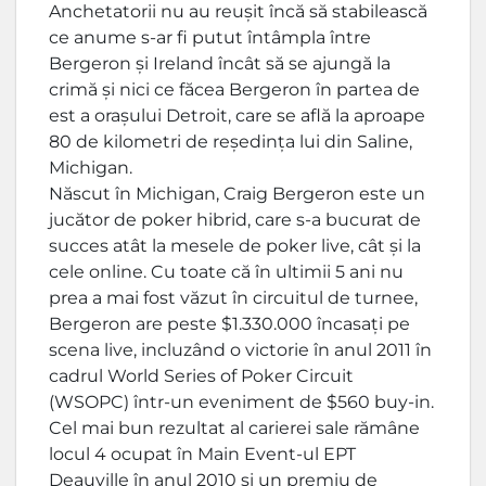
Anchetatorii nu au reușit încă să stabilească
ce anume s-ar fi putut întâmpla între
Bergeron și Ireland încât să se ajungă la
crimă și nici ce făcea Bergeron în partea de
est a orașului Detroit, care se află la aproape
80 de kilometri de reședința lui din Saline,
Michigan.
Născut în Michigan, Craig Bergeron este un
jucător de poker hibrid, care s-a bucurat de
succes atât la mesele de poker live, cât și la
cele online. Cu toate că în ultimii 5 ani nu
prea a mai fost văzut în circuitul de turnee,
Bergeron are peste $1.330.000 încasați pe
scena live, incluzând o victorie în anul 2011 în
cadrul World Series of Poker Circuit
(WSOPC) într-un eveniment de $560 buy-in.
Cel mai bun rezultat al carierei sale rămâne
locul 4 ocupat în Main Event-ul EPT
Deauville în anul 2010 și un premiu de