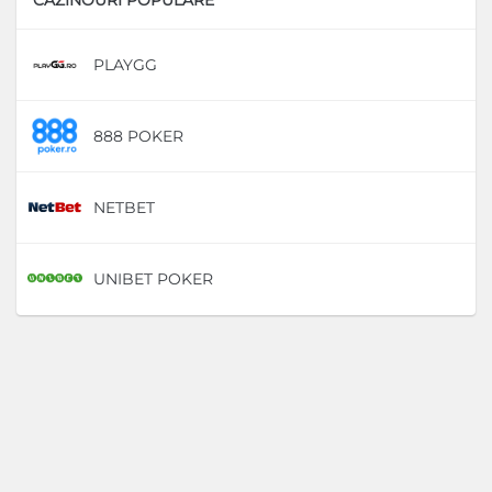
PLAYGG
D
888 POKER
D
NETBET
D
UNIBET POKER
D