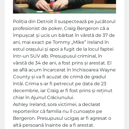
Poliția din Detroit îl suspectează pe jucătorul
profesionist de poker, Craig Bergeron că a
împușcat și ucis un bărbat în vârstă de 37 de
ani, mai exact pe Tommy „Mike” Ireland în
estul orașului și apoi a fugit de la locul faptei
într-un SUV alb. Presupusul criminal, în
vârstă de 34 de ani, a fost prins și arestat. El
se află acum încarcerat în închisoarea Wayne
County și va fi acuzat de crimă de gradul
întâi. Crima s-ar fi petrecut pe data de 23
decembrie, iar Craig ar fi fost prins și reținut
chiar în Ajunul Crăciunului.
Ashley Ireland, sora victimei, a declarat
reporterilor că familia nu îl cunoaște pe
Bergeron. Presupusul ucigaș ar fi agresat o
altă persoană înainte de a fi arestat.