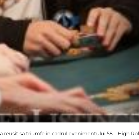
eusit sa triumfe in cadrul evenimentului 58 – High Roll