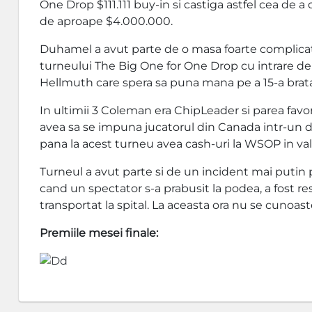
One Drop $111.111 buy-in si castiga astfel cea de a
de aproape $4.000.000.
Duhamel a avut parte de o masa foarte complicata
turneului The Big One for One Drop cu intrare de 
Hellmuth care spera sa puna mana pe a 15-a bra
In ultimii 3 Coleman era ChipLeader si parea favo
avea sa se impuna jucatorul din Canada intr-un d
pana la acest turneu avea cash-uri la WSOP in val
Turneul a avut parte si de un incident mai putin 
cand un spectator s-a prabusit la podea, a fost re
transportat la spital. La aceasta ora nu se cunoas
Premiile mesei finale: