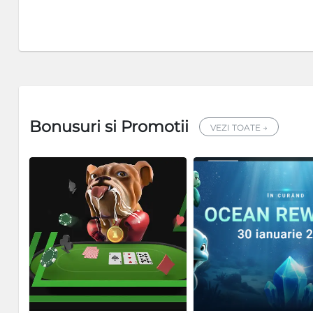
Bonusuri si Promotii
VEZI TOATE →