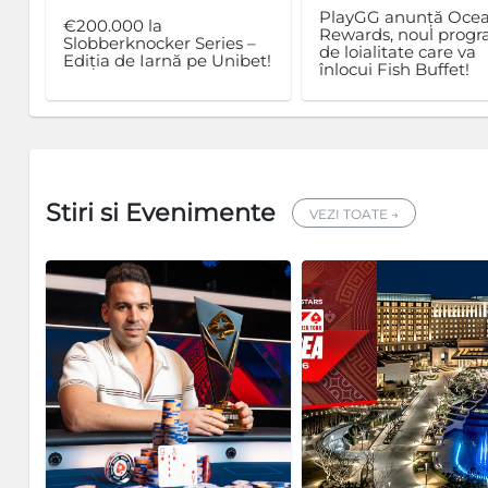
PlayGG anunță Oce
€200.000 la
Rewards, noul prog
Slobberknocker Series –
de loialitate care va
Ediția de Iarnă pe Unibet!
înlocui Fish Buffet!
Stiri si Evenimente
VEZI TOATE →