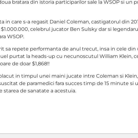
 doua bratara din istoria participarilor sale la WSOP si un 
 in care s-a regasit Daniel Coleman, castigatorul din 201
$1.000.000, celebrul jucator Ben Sulsky dar si legendarul
tara WSOP.
rit sa repete performanta de anul trecut, insa in cele di
uel purtat la heads-up cu necunoscutul William Klein, ce
oare de doar $1,868!!
placut in timpul unei maini jucate intre Coleman si Klein
suscitat de paramedici fara succes timp de 15 minute si u
te starea de sanatate a acestuia.