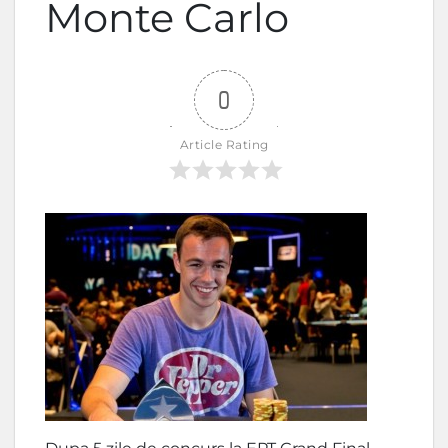
Monte Carlo
0
Article Rating