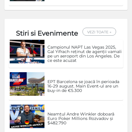
Stiri si Evenimente
VEZI TOATE →
Campionul NAPT Las Vegas 2025,
Gal Yifrach reținut de agenții vamali
pe un aeroport din Los Angeles. De
ce este acuzat
EPT Barcelona se joacă în perioada
16-29 august. Main Event-ul are un
buy-in de €5.300
Neamțul Andre Winkler doboară
Euro Poker Millions Rozvadov și
$482.790