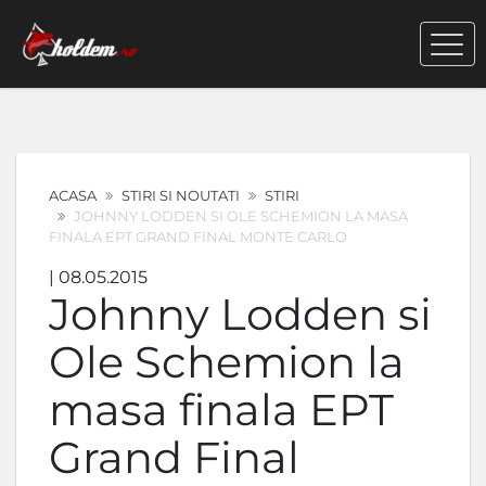
ACASA
STIRI SI NOUTATI
STIRI
JOHNNY LODDEN SI OLE SCHEMION LA MASA
FINALA EPT GRAND FINAL MONTE CARLO
| 08.05.2015
Johnny Lodden si
Ole Schemion la
masa finala EPT
Grand Final