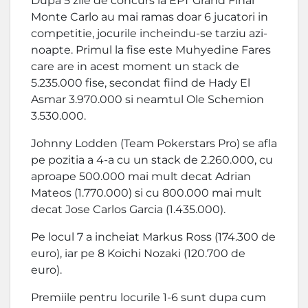
Dupa 5 zile de concurs la EPT Grand Final
Monte Carlo au mai ramas doar 6 jucatori in
competitie, jocurile incheindu-se tarziu azi-
noapte. Primul la fise este Muhyedine Fares
care are in acest moment un stack de
5.235.000 fise, secondat fiind de Hady El
Asmar 3.970.000 si neamtul Ole Schemion
3.530.000.
Johnny Lodden (Team Pokerstars Pro) se afla
pe pozitia a 4-a cu un stack de 2.260.000, cu
aproape 500.000 mai mult decat Adrian
Mateos (1.770.000) si cu 800.000 mai mult
decat Jose Carlos Garcia (1.435.000).
Pe locul 7 a incheiat Markus Ross (174.300 de
euro), iar pe 8 Koichi Nozaki (120.700 de
euro).
Premiile pentru locurile 1-6 sunt dupa cum