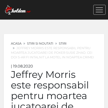
ACASA
STIRI SI NOUTATI
STIRI
JEFFREY MORRIS ESTE RESPONSABIL PENTRU
MOARTEA JUCATOAREI DE POKER SUSIE ZHAO. CEI
DOI S-AR FI INTALNIT LA MOTEL IN NOAPTEA CRIMEI
| 19.08.2020
Jeffrey Morris
este responsabil
pentru moartea
jucatoarei de