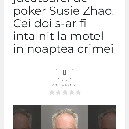
poker Susie Zhao.
Cei doi s-ar fi
intalnit la motel
in noaptea crimei
0
Article Rating