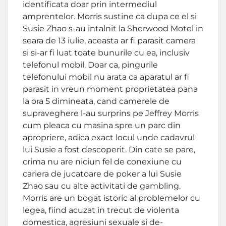
identificata doar prin intermediul
amprentelor. Morris sustine ca dupa ce el si
Susie Zhao s-au intalnit la Sherwood Motel in
seara de 13 iulie, aceasta ar fi parasit camera
si si-ar fi luat toate bunurile cu ea, inclusiv
telefonul mobil. Doar ca, pingurile
telefonului mobil nu arata ca aparatul ar fi
parasit in vreun moment proprietatea pana
la ora 5 dimineata, cand camerele de
supraveghere l-au surprins pe Jeffrey Morris
cum pleaca cu masina spre un parc din
apropriere, adica exact locul unde cadavrul
lui Susie a fost descoperit. Din cate se pare,
crima nu are niciun fel de conexiune cu
cariera de jucatoare de poker a lui Susie
Zhao sau cu alte activitati de gambling.
Morris are un bogat istoric al problemelor cu
legea, fiind acuzat in trecut de violenta
domestica, agresiuni sexuale si de-