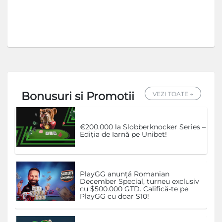
Bonusuri si Promotii
VEZI TOATE →
€200.000 la Slobberknocker Series –
Ediția de Iarnă pe Unibet!
PlayGG anunță Romanian
December Special, turneu exclusiv
cu $500.000 GTD. Califică-te pe
PlayGG cu doar $10!