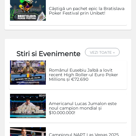
Câștigă un pachet epic la Bratislava
Poker Festival prin Unibet!
Stiri si Evenimente
VEZI TOATE →
Românul Eusebiu Jalbă a lovit
recent High Roller-ul Euro Poker
Millions și €72.690
Americanul Lucas Jumalon este
noul campion mondial și
$10.000.000!
Campionul NAPT Las Vegas 2025,