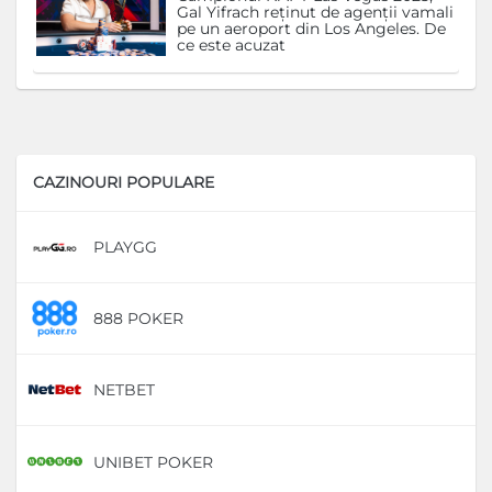
Gal Yifrach reținut de agenții vamali
pe un aeroport din Los Angeles. De
ce este acuzat
CAZINOURI POPULARE
PLAYGG
D
888 POKER
D
NETBET
D
UNIBET POKER
D