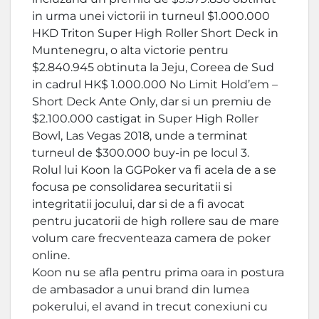
in urma unei victorii in turneul $1.000.000
HKD Triton Super High Roller Short Deck in
Muntenegru, o alta victorie pentru
$2.840.945 obtinuta la Jeju, Coreea de Sud
in cadrul HK$ 1.000.000 No Limit Hold’em –
Short Deck Ante Only, dar si un premiu de
$2.100.000 castigat in Super High Roller
Bowl, Las Vegas 2018, unde a terminat
turneul de $300.000 buy-in pe locul 3.
Rolul lui Koon la GGPoker va fi acela de a se
focusa pe consolidarea securitatii si
integritatii jocului, dar si de a fi avocat
pentru jucatorii de high rollere sau de mare
volum care frecventeaza camera de poker
online.
Koon nu se afla pentru prima oara in postura
de ambasador a unui brand din lumea
pokerului, el avand in trecut conexiuni cu