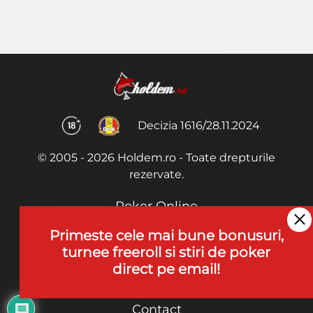
Decizia 1616/28.11.2024
© 2005 - 2026 Holdem.ro - Toate drepturile
rezervate.
Poker Online
Termeni si Conditii
Primeste cele mai bune bonusuri,
turnee freeroll si stiri de poker
Joaca Poker
direct pe email!
De ce noi?
Contact