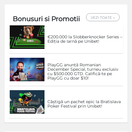
Bonusuri si Promotii
VEZI TOATE →
€200.000 la Slobberknocker Series –
Ediția de Iarnă pe Unibet!
PlayGG anunță Romanian
December Special, turneu exclusiv
cu $500.000 GTD. Califică-te pe
PlayGG cu doar $10!
Câștigă un pachet epic la Bratislava
Poker Festival prin Unibet!