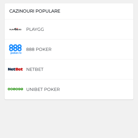
CAZINOURI POPULARE
PLAYGG
D
888 POKER
D
NETBET
D
UNIBET POKER
D