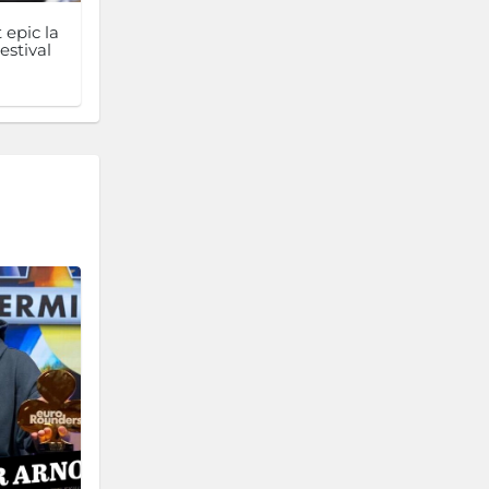
 epic la
estival