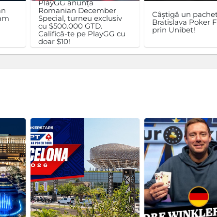
PlayGG anunță
an
Romanian December
Câștigă un pachet
ram
Special, turneu exclusiv
Bratislava Poker F
cu $500.000 GTD.
prin Unibet!
Califică-te pe PlayGG cu
doar $10!