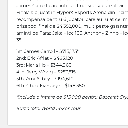
James Carroll, care intr-un final si-a securizat vict
Finala s-a jucat in HyperX Esports Arena din inci
recompensa pentru 6 jucatori care au rulat cel mai
prizepool final de $4,352,000, mult peste garantat
aminti pe Faraz Jaka – loc 103, Anthony Zinno – loc 9
35.
1st: James Carroll – $715,175*
2nd: Eric Afriat – $465,120
3rd: Maria Ho – $344,960
4th: Jerry Wong – $257,815
5th: Ami Alibay – $194,610
6th: Chad Eveslage – $148,380
*include o intrare de $15.000 pentru Baccarat C
Sursa foto: World Poker Tour