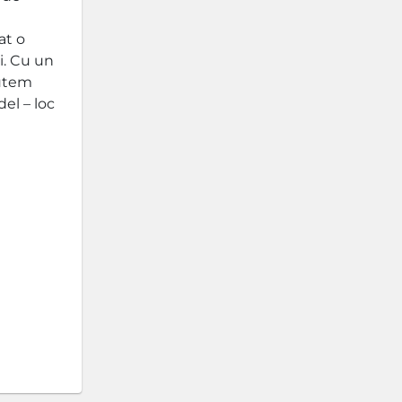
at o
i. Cu un
putem
del – loc