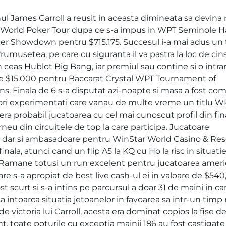
l James Carroll a reusit in aceasta dimineata sa devina 
World Poker Tour dupa ce s-a impus in WPT Seminole H
er Showdown pentru $715.175. Succesul i-a mai adus un 
frumusetea, pe care cu siguranta il va pastra la loc de cin
un ceas Hublot Big Bang, iar premiul sau contine si o intrar
de $15.000 pentru Baccarat Crystal WPT Tournament of
. Finala de 6 s-a disputat azi-noapte si masa a fost co
ori experimentati care vanau de multe vreme un titlu W
era probabil jucatoarea cu cel mai cunoscut profil din fina
neu din circuitele de top la care participa. Jucatoare
, dar si ambasadoare pentru WinStar World Casino & Reso
finala, atunci cand un flip A5 la KQ cu Ho la risc in situatie
 4. Ramane totusi un run excelent pentru jucatoarea amer
e s-a apropiat de best live cash-ul ei in valoare de $540
st scurt si s-a intins pe parcursul a doar 31 de maini in ca
t sa intoarca situatia jetoanelor in favoarea sa intr-un timp 
de victoria lui Carroll, acesta era dominat copios la fise de
t, toate poturile cu exceptia mainii 186 au fost castigate