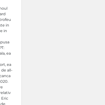
noul
ard
trofeu
ste in
e in
mpusa
PT:
la, ea
rt, ea
 de all-
icanca
,020.
re
relativ
 Eric
 de