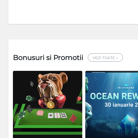
Bonusuri si Promotii
VEZI TOATE →