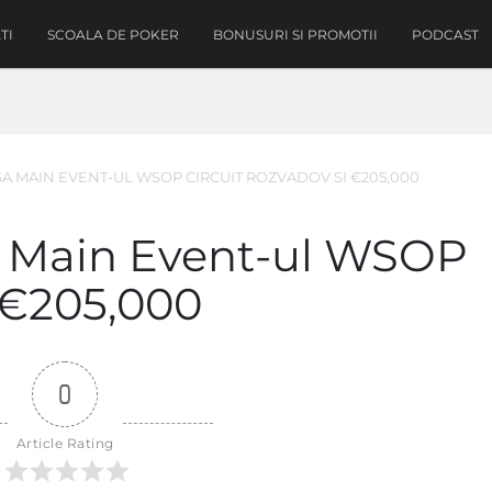
TI
SCOALA DE POKER
BONUSURI SI PROMOTII
PODCAST
GA MAIN EVENT-UL WSOP CIRCUIT ROZVADOV SI €205,000
a Main Event-ul WSOP
 €205,000
0
Article Rating