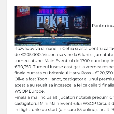
Pentru inca 
Rozvadov va ramane in Cehia si asta pentru ca fav
de €205,000. Victoria sa vine la 6 luni si jumatat
turneu, atunci Main Event-ul de 1700 euro buy-
€90,350. Turneul fusese castigat la vremea respe
finala purtata cu britanicul Harry Ross – €120,35
Oliva a fost Toon Hanot, castigator al unui premiu
acestia au reusit sa incaseze la fel ca ceilalti fin
WSOP Europe.
Finala a mai inclus alti jucatori notabili precum
castigatorul Mini Main Event-ului WSOP Circuit d
in flight-urile de start (din care 55 online), iar alti