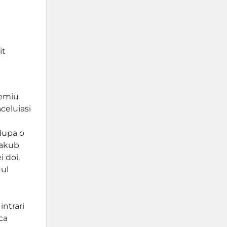
it
remiu
celuiasi
dupa o
Jakub
i doi,
-ul
ntrari
 ca