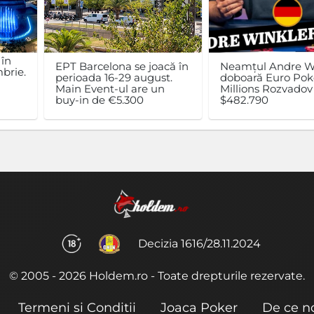
 în
EPT Barcelona se joacă în
Neamțul Andre W
brie.
perioada 16-29 august.
doboară Euro Pok
n
Main Event-ul are un
Millions Rozvadov 
buy-in de €5.300
$482.790
Decizia 1616/28.11.2024
© 2005 - 2026 Holdem.ro - Toate drepturile rezervate.
Termeni si Conditii
Joaca Poker
De ce n