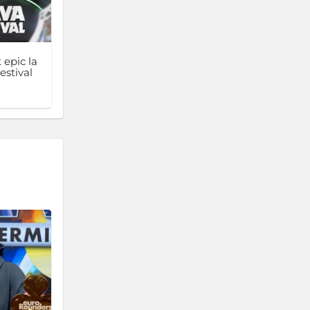
 epic la
estival