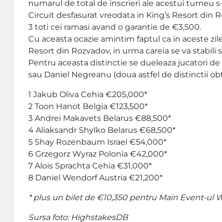
numarul de total de inscrieri ale acestui turneu 
Circuit desfasurat vreodata in King’s Resort din Ro
3 toti cei ramasi avand o garantie de €3,500.
Cu aceasta ocazie amintim faptul ca in aceste zi
Resort din Rozvadov, in urma careia se va stabili s
Pentru aceasta distinctie se dueleaza jucatori d
sau Daniel Negreanu (doua astfel de distinctii ob
1 Jakub Oliva Cehia €205,000*
2 Toon Hanot Belgia €123,500*
3 Andrei Makavets Belarus €88,500*
4 Aliaksandr Shylko Belarus €68,500*
5 Shay Rozenbaum Israel €54,000*
6 Grzegorz Wyraz Polonia €42,000*
7 Alois Sprachta Cehia €31,000*
8 Daniel Wendorf Austria €21,200*
* plus un bilet de €10,350 pentru Main Event-u
Sursa foto: HighstakesDB