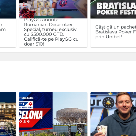
PlayGG anunță
an
Romanian December
Câștigă un pachet
ram
Special, turneu exclusiv
Bratislava Poker F
cu $500.000 GTD.
prin Unibet!
Califică-te pe PlayGG cu
doar $10!