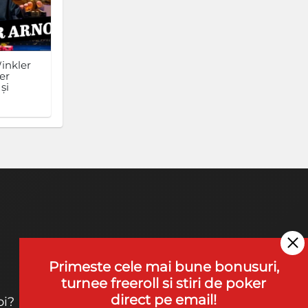
inkler
er
și
Primeste cele mai bune bonusuri,
turnee freeroll si stiri de poker
direct pe email!
oi?
Contact