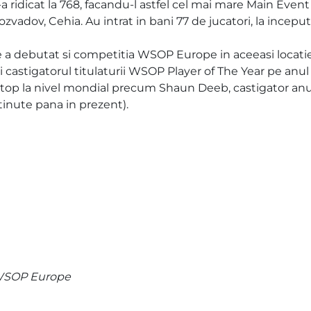
s-a ridicat la 768, facandu-l astfel cel mai mare Main Eve
zvadov, Cehia. Au intrat in bani 77 de jucatori, la inceputu
le a debutat si competitia WSOP Europe in aceeasi locati
i castigatorul titulaturii WSOP Player of The Year pe anul
e top la nivel mondial precum Shaun Deeb, castigator anu
tinute pana in prezent).
l WSOP Europe