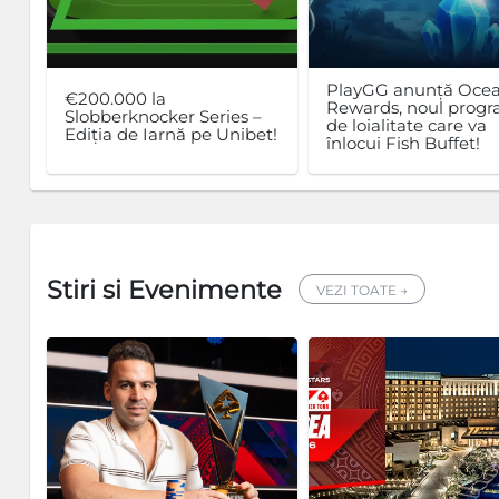
PlayGG anunță Oce
€200.000 la
Rewards, noul prog
Slobberknocker Series –
de loialitate care va
Ediția de Iarnă pe Unibet!
înlocui Fish Buffet!
Stiri si Evenimente
VEZI TOATE →