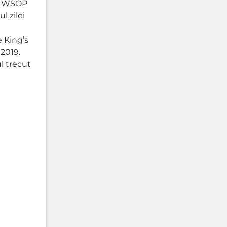
nt WSOP
l zilei
e King’s
 2019.
l trecut