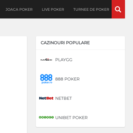
JOACA POKER
LIVE POKER
TURNEE DE POKER
CAZINOURI POPULARE
PLAYGG
DE
888 POKER
DE
NETBET
DE
UNIBET POKER
DE