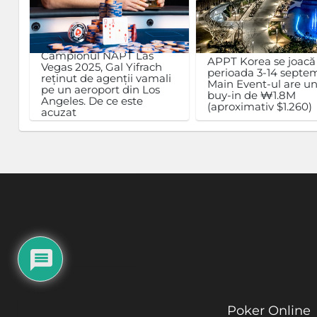
Campionul NAPT Las
APPT Korea se joacă
Vegas 2025, Gal Yifrach
perioada 3-14 septem
reținut de agenții vamali
Main Event-ul are u
pe un aeroport din Los
buy-in de ₩1.8M
Angeles. De ce este
(aproximativ $1.260)
acuzat
Poker Online