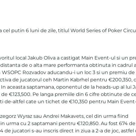
cel putin 6 luni de zile, titlul World Series of Poker Circu
oritul local Jakub Oliva a castigat Main Event-ul si un p
e distanta de o alta mare performanta obtinuta in cadrul a
in WSOPC Rozvadov aducandu-i un loc 3 si un premiu de
ctiva de jucatorul ceh Martin Kabrhel pentru €200,350, 
0. In aceasta saptamana, oponentul de la heads-up al lui 
 de €123,500. Pe langa premiile din 6 cifre obtinute de ce
alisti de-altfel cate un tichet de €10,350 pentru Main Event
 Grzegorz Wyraz sau Andrei Makavets, cel din urma fiind
in urma cu 2 saptamani pentru €120,850. Au fost 674 de i
 94 de jucatori s-au inscris direct in ziua a 2-a de joc, astfel