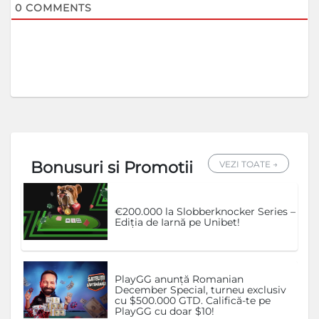
0
COMMENTS
Bonusuri si Promotii
VEZI TOATE →
€200.000 la Slobberknocker Series –
Ediția de Iarnă pe Unibet!
PlayGG anunță Romanian
December Special, turneu exclusiv
cu $500.000 GTD. Califică-te pe
PlayGG cu doar $10!