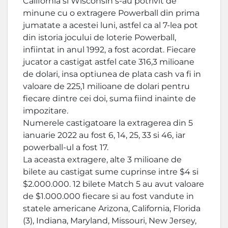
California si Wisconsin s-au potrivit de
minune cu o extragere Powerball din prima
jumatate a acestei luni, astfel ca al 7-lea pot
din istoria jocului de loterie Powerball,
infiintat in anul 1992, a fost acordat. Fiecare
jucator a castigat astfel cate 316,3 milioane
de dolari, insa optiunea de plata cash va fi in
valoare de 225,1 milioane de dolari pentru
fiecare dintre cei doi, suma fiind inainte de
impozitare.
Numerele castigatoare la extragerea din 5
ianuarie 2022 au fost 6, 14, 25, 33 si 46, iar
powerball-ul a fost 17.
La aceasta extragere, alte 3 milioane de
bilete au castigat sume cuprinse intre $4 si
$2.000.000. 12 bilete Match 5 au avut valoare
de $1.000.000 fiecare si au fost vandute in
statele americane Arizona, California, Florida
(3), Indiana, Maryland, Missouri, New Jersey,