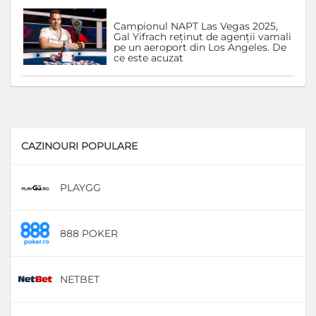
Campionul NAPT Las Vegas 2025,
Gal Yifrach reținut de agenții vamali
pe un aeroport din Los Angeles. De
ce este acuzat
CAZINOURI POPULARE
PLAYGG
D
888 POKER
D
NETBET
D