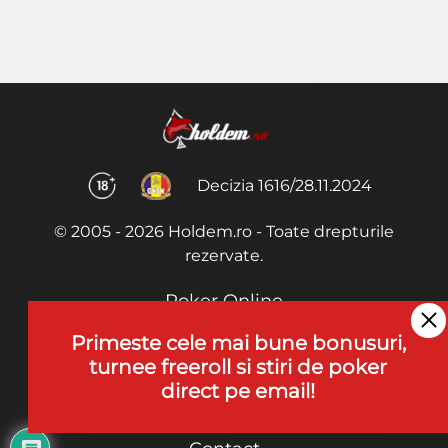
Decizia 1616/28.11.2024
© 2005 - 2026 Holdem.ro - Toate drepturile
rezervate.
Poker Online
Termeni si Conditii
Primeste cele mai bune bonusuri,
turnee freeroll si stiri de poker
Joaca Poker
direct pe email!
De ce noi?