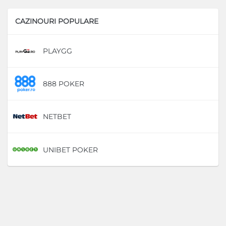
CAZINOURI POPULARE
PLAYGG
D
888 POKER
D
NETBET
D
UNIBET POKER
D