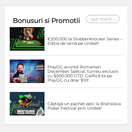
Bonusuri si Promotii
VEZI TOATE →
€200.000 la Slobberknocker Series –
Ediția de Iarnă pe Unibet!
PlayGG anunță Romanian
December Special, turneu exclusiv
cu $500.000 GTD. Califică-te pe
PlayGG cu doar $10!
Câștigă un pachet epic la Bratislava
Poker Festival prin Unibet!