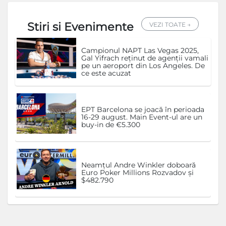
Stiri si Evenimente
VEZI TOATE →
Campionul NAPT Las Vegas 2025,
Gal Yifrach reținut de agenții vamali
pe un aeroport din Los Angeles. De
ce este acuzat
EPT Barcelona se joacă în perioada
16-29 august. Main Event-ul are un
buy-in de €5.300
Neamțul Andre Winkler doboară
Euro Poker Millions Rozvadov și
$482.790