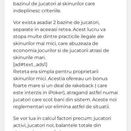
bazinul de jucatori al skinurilor care
indeplinesc criteriile.
Vor exista asadar 2 bazine de jucatori,
separate in aceeasi retea. Acest lucru va
stopa multe dintre practicile ilegale ale
skinurilor mai mici, care abuzeaza de
economia jocurilor si de jucatorii atrasi de
skinurile mari.
[ad#text_ads1]
Reteta era simpla pentru proprietarii
skinurilor mici. Acestia ofereau un bonus
foarte mare si un deal de rakeback ( care
este interzis in iPoker), atragand astfel numai
jucatori care scot bani din sistem. Aceste noi
reglementari vor elimina astfel de situatii.
Se vor lua in calcul factori precum: jucatori
activi, jucatori noi, balantele totale din