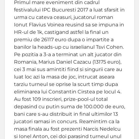
Primul mare eveniment din cadrul
festivalului IPC Bucuresti 2017 a luat sfarsit in
urma cu cateva ceasuri, jucatorul roman
Ionut Flavius Voinea reusind sa se impuna in
HR-ul de 1k, castigand astfel la final un
premiu de 26117 euro dupa o impartite a
banilor la heads-up cu israelianul Tsvi Cohen.
Pe pozitia a 3-a a terminat un alt jucator din
Romania, Marius Daniel Cazacu (13175 euro),
cei 3 mai sus amintiti fiind si singurii care au
luat loc azi la masa de joc, intrucat aseara
tarziu turneul se oprise la scurt timp dupa
eliminarea lui Constantin Cirstea pe locul 4.
Au fost 109 inscrieri, prize-pool-ul total
depasind cu putin suma de 100.000 de euro,
bani care s-au distribuit in final ultimilor 13
jucatori ramasi in concurs. Reamintim ca la
masa finala au fost prezenti Narcis Nedelcu
si Ionel Anton, cei doi parasind turneul unul