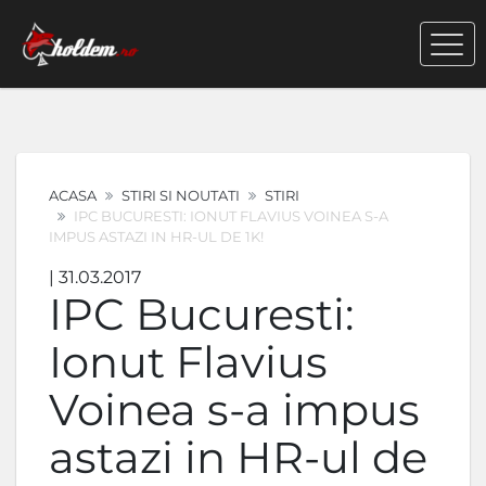
ACASA
STIRI SI NOUTATI
STIRI
IPC BUCURESTI: IONUT FLAVIUS VOINEA S-A
IMPUS ASTAZI IN HR-UL DE 1K!
| 31.03.2017
IPC Bucuresti:
Ionut Flavius
Voinea s-a impus
astazi in HR-ul de