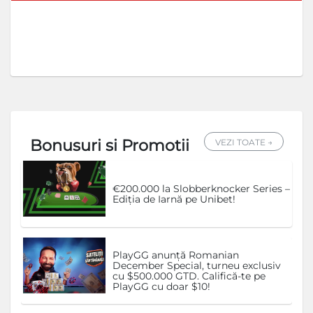
Bonusuri si Promotii
VEZI TOATE →
€200.000 la Slobberknocker Series –
Ediția de Iarnă pe Unibet!
PlayGG anunță Romanian
December Special, turneu exclusiv
cu $500.000 GTD. Califică-te pe
PlayGG cu doar $10!