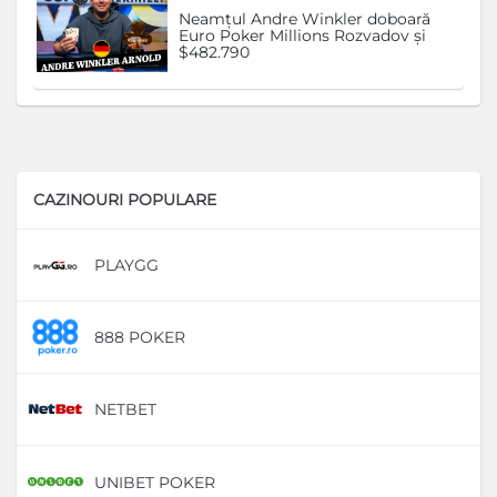
Neamțul Andre Winkler doboară
Euro Poker Millions Rozvadov și
$482.790
CAZINOURI POPULARE
PLAYGG
D
888 POKER
D
NETBET
D
UNIBET POKER
D