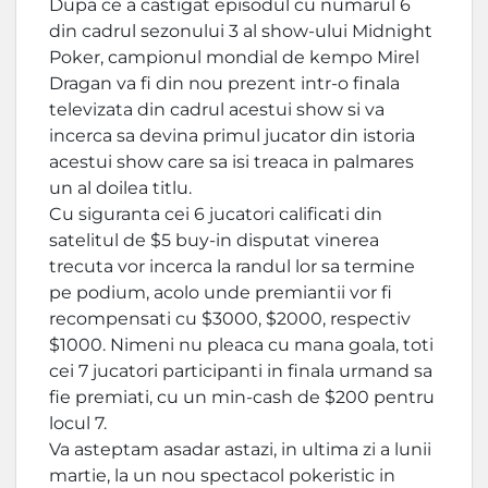
Dupa ce a castigat episodul cu numarul 6
din cadrul sezonului 3 al show-ului Midnight
Poker, campionul mondial de kempo Mirel
Dragan va fi din nou prezent intr-o finala
televizata din cadrul acestui show si va
incerca sa devina primul jucator din istoria
acestui show care sa isi treaca in palmares
un al doilea titlu.
Cu siguranta cei 6 jucatori calificati din
satelitul de $5 buy-in disputat vinerea
trecuta vor incerca la randul lor sa termine
pe podium, acolo unde premiantii vor fi
recompensati cu $3000, $2000, respectiv
$1000. Nimeni nu pleaca cu mana goala, toti
cei 7 jucatori participanti in finala urmand sa
fie premiati, cu un min-cash de $200 pentru
locul 7.
Va asteptam asadar astazi, in ultima zi a lunii
martie, la un nou spectacol pokeristic in