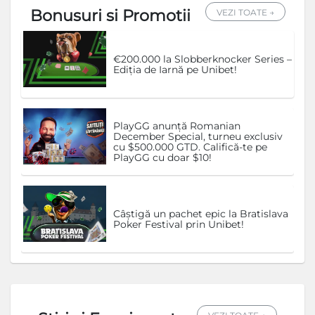
Bonusuri si Promotii
VEZI TOATE →
€200.000 la Slobberknocker Series –
Ediția de Iarnă pe Unibet!
PlayGG anunță Romanian
December Special, turneu exclusiv
cu $500.000 GTD. Califică-te pe
PlayGG cu doar $10!
Câștigă un pachet epic la Bratislava
Poker Festival prin Unibet!