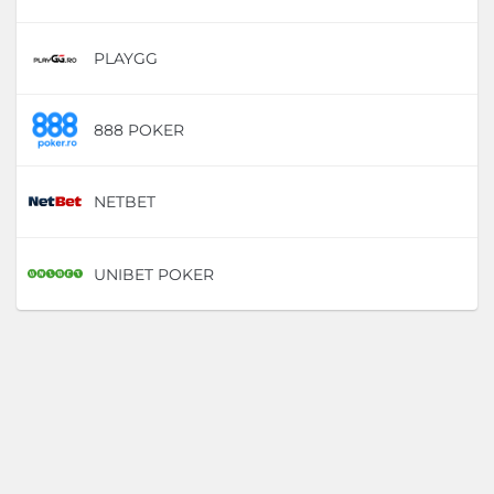
PLAYGG
D
888 POKER
D
NETBET
D
UNIBET POKER
D