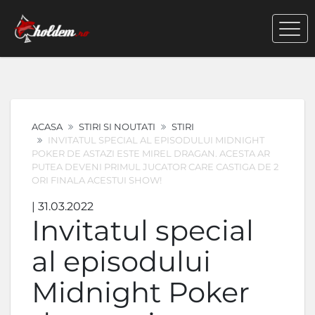
ACASA
STIRI SI NOUTATI
STIRI
INVITATUL SPECIAL AL EPISODULUI MIDNIGHT
POKER DE ASTAZI ESTE MIREL DRAGAN. ACESTA AR
PUTEA DEVENI PRIMUL JUCATOR CARE CASTIGA DE 2
ORI FINALA ACESTUI SHOW!
| 31.03.2022
Invitatul special
al episodului
Midnight Poker