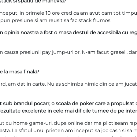
stack si spatiu de manevra?
 inceput, in primele 10 ore cred ca am avut cam tot timpu
 pun presiune si am reusit sa fac stack frumos.
In opinia noastra a fost o masa destul de accesibila cu reg
in cauza presiunii pay jump-urilor. N-am facut greseli, da
ne la masa finala?
dard, am dat in carte. Nu as schimba nimic din ce am jucat
ut sub brandul pocarr, o scoala de poker care a propulsat 
rezultate excelente in cele mai dificile turnee de pe inte
eput cu home game-uri, dupa online dar ma plictiseam rap
sta. La sfatul unui prieten am inceput sa joc cash si sa 