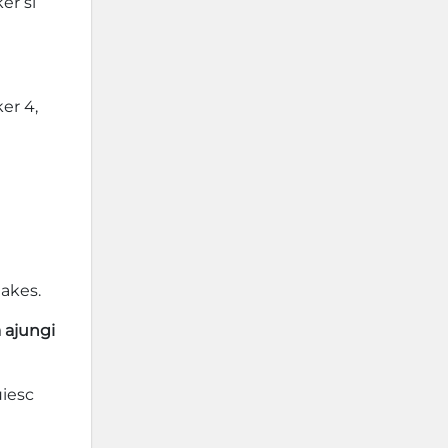
er si
er 4,
takes.
a ajungi
uiesc