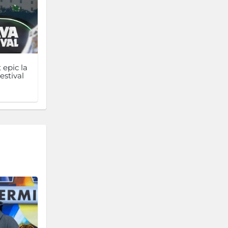
 epic la
estival