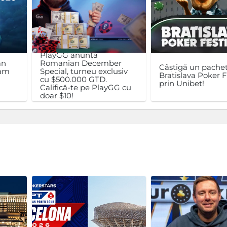
PlayGG anunță
an
Romanian December
Câștigă un pachet
ram
Special, turneu exclusiv
Bratislava Poker F
cu $500.000 GTD.
prin Unibet!
Califică-te pe PlayGG cu
doar $10!