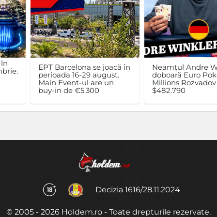
 în
EPT Barcelona se joacă în
Neamțul Andre W
brie.
perioada 16-29 august.
doboară Euro Pok
n
Main Event-ul are un
Millions Rozvadov 
buy-in de €5.300
$482.790
Decizia 1616/28.11.2024
© 2005 - 2026 Holdem.ro - Toate drepturile rezervate.