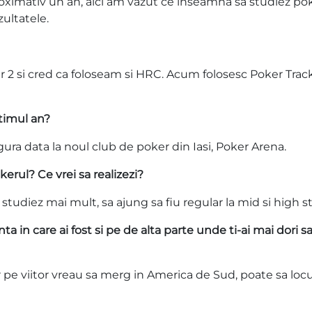
ximativ un an, aici am vazut ce inseamna sa studiez pok
zultatele.
 2 si cred ca foloseam si HRC. Acum folosesc Poker Track
ultimul an?
gura data la noul club de poker din Iasi, Poker Arena.
kerul? Ce vrei sa realizezi?
studiez mai mult, sa ajung sa fiu regular la mid si high s
 in care ai fost si pe de alta parte unde ti-ai mai dori s
ar pe viitor vreau sa merg in America de Sud, poate sa loc