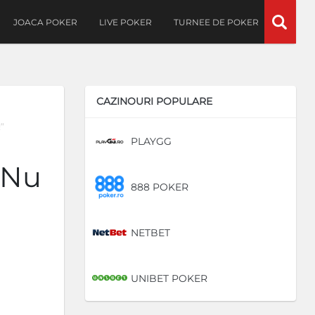
JOACA POKER
LIVE POKER
TURNEE DE POKER
CAZINOURI POPULARE
”
PLAYGG
DE
„Nu
888 POKER
DE
NETBET
DE
UNIBET POKER
DE