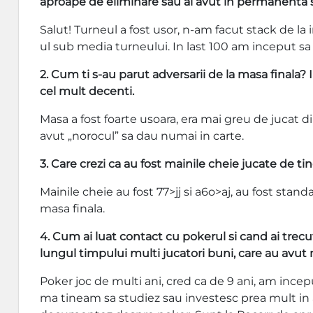
aproape de eliminare sau ai avut in permanenta 
Salut! Turneul a fost usor, n-am facut stack de la
ul sub media turneului. In last 100 am inceput sa
2. Cum ti s-au parut adversarii de la masa finala? 
cel mult decenti.
Masa a fost foarte usoara, era mai greu de jucat d
avut „norocul” sa dau numai in carte.
3. Care crezi ca au fost mainile cheie jucate de ti
Mainile cheie au fost 77>jj si a6o>aj, au fost stan
masa finala.
4. Cum ai luat contact cu pokerul si cand ai trec
lungul timpului multi jucatori buni, care au avut 
Poker joc de multi ani, cred ca de 9 ani, am inc
ma tineam sa studiez sau investesc prea mult in a