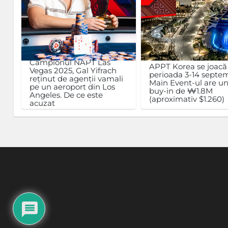
Campionul NAPT Las
APPT Korea se joacă
Vegas 2025, Gal Yifrach
perioada 3-14 septem
reținut de agenții vamali
Main Event-ul are u
pe un aeroport din Los
buy-in de ₩1.8M
Angeles. De ce este
(aproximativ $1.260)
acuzat