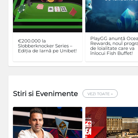
PlayGG anunță Oce
€200.000 la
Rewards, noul prog
Slobberknocker Series –
de loialitate care va
Ediția de Iarnă pe Unibet!
înlocui Fish Buffet!
Stiri si Evenimente
VEZI TOATE →