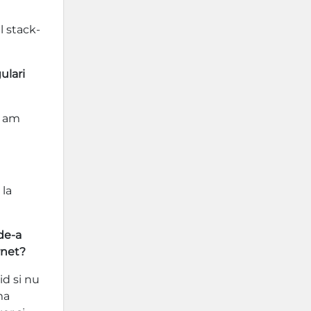
l stack-
ulari
r am
 la
de-a
rnet?
id si nu
ma