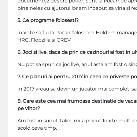
documentez despre poker. Sunt la Pocarr de apro
bineineles cu ajutorul lor am inceput sa vina si re
5. Ce programe folosesti?
Inainte sa fiu la Pocarr foloseam Holdem manager
HRC, Flopzilla si CREV.
6. Joci si live, daca da prin ce cazinouri ai fost in 
Nu pot sa spun ca joc live, anul asta am fost o sin
7. Ce planuri ai pentru 2017 in ceea ce priveste po
In 2017 vreau sa devin un jucator mai complet, sa 
8. Care este cea mai frumoasa destinatie de vacanta
pe viitor?
Am fost in sudul Italiei, mi-a placut foarte mult i
acolo ceva timp.