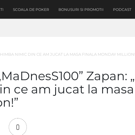
TI
SCOALA DE POKER
BONUSURI SI PROMOTII
PODCAST
CHIMBA NIMIC DIN CE AM JUCAT LA MASA FINALA MONDAY MILLION!
 „MaDnesS100” Zapan: 
in ce am jucat la masa
on!”
0