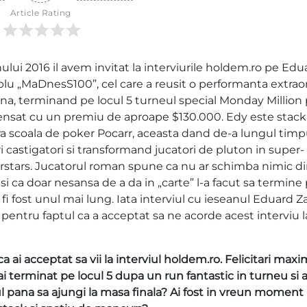
Article Rating
nului 2016 il avem invitat la interviurile holdem.ro pe Edu
lu „MaDnesS100”, cel care a reusit o performanta extrao
na, terminand pe locul 5 turneul special Monday Million
ensat cu un premiu de aproape $130.000. Edy este stack-
a scoala de poker Pocarr, aceasta dand de-a lungul timp
 castigatori si transformand jucatori de pluton in super-
rstars. Jucatorul roman spune ca nu ar schimba nimic di
 si ca doar nesansa de a da in „carte” l-a facut sa termine 
ar fi fost unul mai lung. Iata interviul cu ieseanul Eduard Z
pentru faptul ca a acceptat sa ne acorde acest interviu l
a ai acceptat sa vii la interviul holdem.ro. Felicitari max
 terminat pe locul 5 dupa un run fantastic in turneu si a
l pana sa ajungi la masa finala? Ai fost in vreun moment