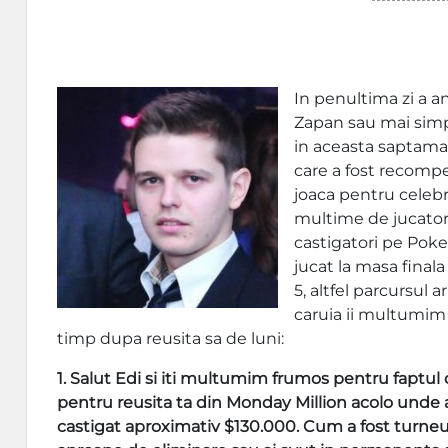
In penultima zi a a
Zapan sau mai simp
in aceasta saptama
care a fost recomp
joaca pentru celebr
multime de jucatori
castigatori pe Poke
jucat la masa finala
5, altfel parcursul 
caruia ii multumim 
timp dupa reusita sa de luni:
1. Salut Edi si iti multumim frumos pentru faptul c
pentru reusita ta din Monday Million acolo unde ai
castigat aproximativ $130.000. Cum a fost turneu