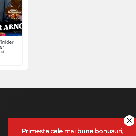
inkler
er
și
Primeste cele mai bune bonusuri,