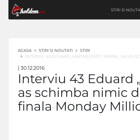
STIRI SI NOUTA
ACASA
STIRI SI NOUTATI
STIRI
INTERVIU 43 EDUARD „MADNESS100” ZAPAN: „NU AS S
| 30.12.2016
Interviu 43 Eduard
as schimba nimic d
finala Monday Milli