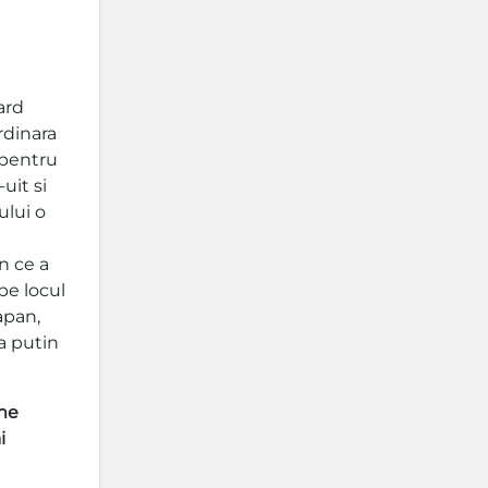
ard
rdinara
 pentru
uit si
ului o
n ce a
pe locul
apan,
a putin
ime
i