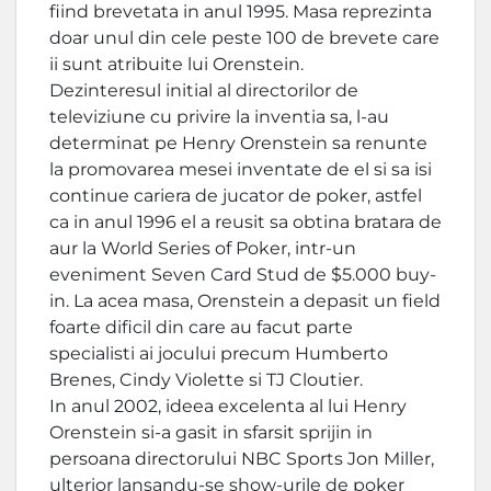
fiind brevetata in anul 1995. Masa reprezinta
doar unul din cele peste 100 de brevete care
ii sunt atribuite lui Orenstein.
Dezinteresul initial al directorilor de
televiziune cu privire la inventia sa, l-au
determinat pe Henry Orenstein sa renunte
la promovarea mesei inventate de el si sa isi
continue cariera de jucator de poker, astfel
ca in anul 1996 el a reusit sa obtina bratara de
aur la World Series of Poker, intr-un
eveniment Seven Card Stud de $5.000 buy-
in. La acea masa, Orenstein a depasit un field
foarte dificil din care au facut parte
specialisti ai jocului precum Humberto
Brenes, Cindy Violette si TJ Cloutier.
In anul 2002, ideea excelenta al lui Henry
Orenstein si-a gasit in sfarsit sprijin in
persoana directorului NBC Sports Jon Miller,
ulterior lansandu-se show-urile de poker