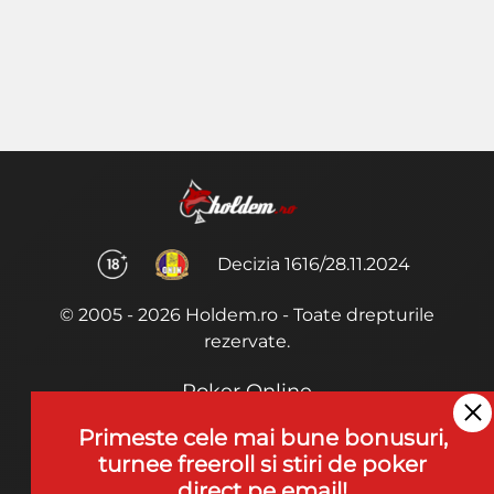
Decizia 1616/28.11.2024
© 2005 - 2026 Holdem.ro - Toate drepturile
rezervate.
Poker Online
Termeni si Conditii
Primeste cele mai bune bonusuri,
turnee freeroll si stiri de poker
Joaca Poker
direct pe email!