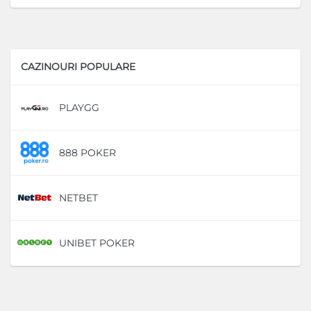
CAZINOURI POPULARE
PLAYGG
D
888 POKER
D
NETBET
D
UNIBET POKER
D