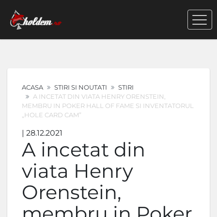
ACASA
STIRI SI NOUTATI
STIRI
A INCETAT DIN VIATA HENRY ORENSTEIN,
MEMBRU IN POKER HALL OF FAME SI INVENTATORUL
„HOLE CARD CAM”
| 28.12.2021
A incetat din
viata Henry
Orenstein,
membru in Poker