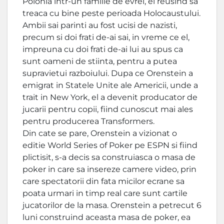
Polonia intr-un familie de evrei, el reusind sa
treaca cu bine peste perioada Holocaustului.
Ambii sai parinti au fost ucisi de nazisti,
precum si doi frati de-ai sai, in vreme ce el,
impreuna cu doi frati de-ai lui au spus ca
sunt oameni de stiinta, pentru a putea
supravietui razboiului. Dupa ce Orenstein a
emigrat in Statele Unite ale Americii, unde a
trait in New York, el a devenit producator de
jucarii pentru copii, fiind cunoscut mai ales
pentru producerea Transformers.
Din cate se pare, Orenstein a vizionat o
editie World Series of Poker pe ESPN si fiind
plictisit, s-a decis sa construiasca o masa de
poker in care sa insereze camere video, prin
care spectatorii din fata micilor ecrane sa
poata urmari in timp real care sunt cartile
jucatorilor de la masa. Orenstein a petrecut 6
luni construind aceasta masa de poker, ea